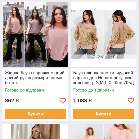
Жіноча блуза сорочка міцний
Блуза жіноча паєтки, чудовий
довгий рукав розміри норма і
варіант для Нового року, різні
батал
кольори, р.S;M;L;XL Код 705Д
Готово до відправки
Готово до відправки
862
1 088
₴
₴
Купити
Купити