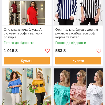
Стильна жіноча блузка А-
Оригінальна блуза з довгим
силуету із софту великих
рукавом застібається софт
розмірів
норма та батал
Готово до відправки
Готово до відправки
1 015
583
₴
₴
Купити
Купити