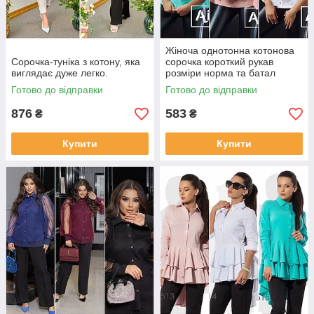
Жіноча однотонна котонова
Сорочка-туніка з котону, яка
сорочка короткий рукав
виглядає дуже легко.
розміри норма та батал
Готово до відправки
Готово до відправки
876
583
₴
₴
Купити
Купити