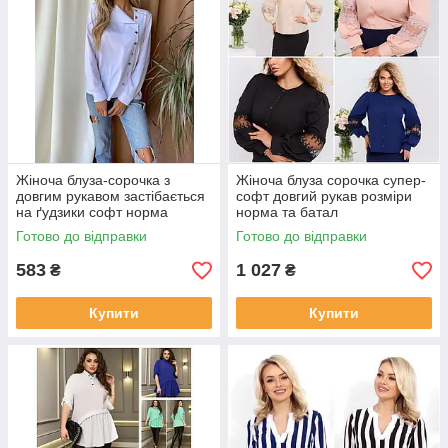
Жіноча блуза-сорочка з
Жіноча блуза сорочка супер-
довгим рукавом застібається
софт довгий рукав розміри
на ґудзики софт норма
норма та батал
Готово до відправки
Готово до відправки
583
1 027
₴
₴
Купити
Купити