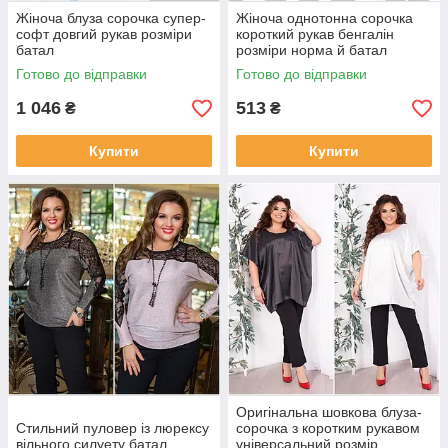
Жіноча блуза сорочка супер-
Жіноча однотонна сорочка
софт довгий рукав розміри
короткий рукав бенгалін
батал
розміри норма й батал
Готово до відправки
Готово до відправки
1 046
513
₴
₴
Купити
Купити
Оригінальна шовкова блуза-
Стильний пуловер із люрексу
сорочка з коротким рукавом
вільного силуету батал
універсальний розмір