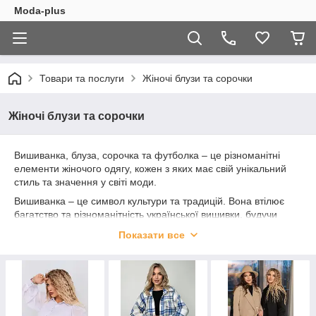
Moda-plus
Товари та послуги
Жіночі блузи та сорочки
Жіночі блузи та сорочки
Вишиванка, блуза, сорочка та футболка – це різноманітні
елементи жіночого одягу, кожен з яких має свій унікальний
стиль та значення у світі моди.
Вишиванка – це символ культури та традицій. Вона втілює
багатство та різноманітність української вишивки, будучи
національним візерунком та уособленням національної
Показати все
гордості. Вишиванки можуть бути різноманітними за
дизайном та кольорами, і вони відмінно підходять як для
святкових заходів, так і для повсякденного життя.
Блузи варіюються від класичних моделей до сучасних стилів.
Вони надають безліч можливостей для створення жіночних та
стильних образів. Блузи з мереживами, рюшами або