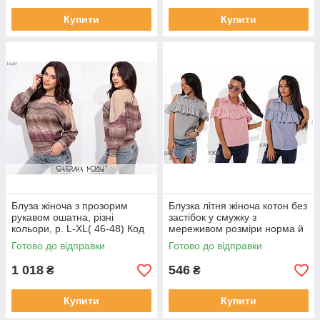
Купити
Купити
Блуза жіноча з прозорим
Блузка літня жіноча котон без
рукавом ошатна, різні
застібок у смужку з
кольори, р. L-XL( 46-48) Код
мереживом розміри норма й
713Д
батал
Готово до відправки
Готово до відправки
1 018
546
₴
₴
Купити
Купити