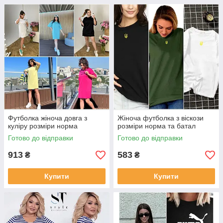
Футболка жіноча довга з
Жіноча футболка з віскози
куліру розміри норма
розміри норма та батал
Готово до відправки
Готово до відправки
913
583
₴
₴
Купити
Купити