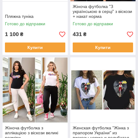
Жіноча футболка "З
українською в серці" з віскози
Пляжна туніка
+ накат норма
Готово до відправки
Готово до відправки
1 100
431
₴
₴
Купити
Купити
Жіноча футболка з
Женская футболка "Жінка з
аплікацією з віскози великі
прапором України" из
розміри
вискозы норма и полубатал