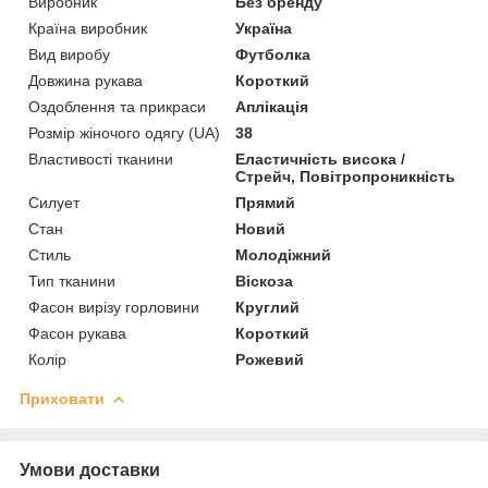
Виробник
Без бренду
Країна виробник
Україна
Вид виробу
Футболка
Довжина рукава
Короткий
Оздоблення та прикраси
Аплікація
Розмір жіночого одягу (UA)
38
Властивості тканини
Еластичність висока /
Стрейч, Повітропроникність
Силует
Прямий
Стан
Новий
Стиль
Молодіжний
Тип тканини
Віскоза
Фасон вирізу горловини
Круглий
Фасон рукава
Короткий
Колір
Рожевий
Приховати
Умови доставки