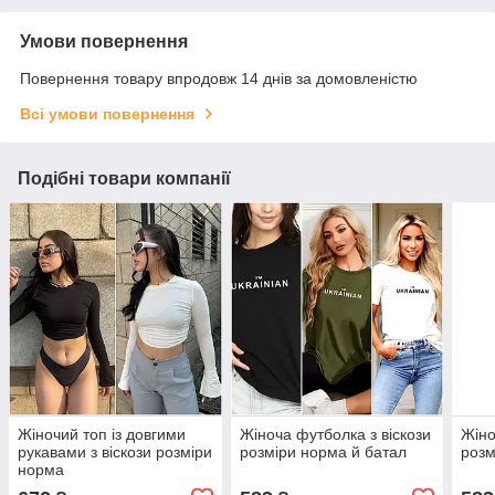
Умови повернення
Повернення товару впродовж 14 днів за домовленістю
Всі умови повернення
Подібні товари компанії
Жіночий топ із довгими
Жіноча футболка з віскози
Жіно
рукавами з віскози розміри
розміри норма й батал
розм
норма