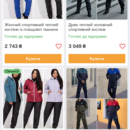
Жіночий спортивний теплий
Дуже теплий чоловічий
костюм із плащової тканини
спортивний костюм
Готово до відправки
Готово до відправки
2 743
3 049
₴
₴
Купити
Купити
Овчина!