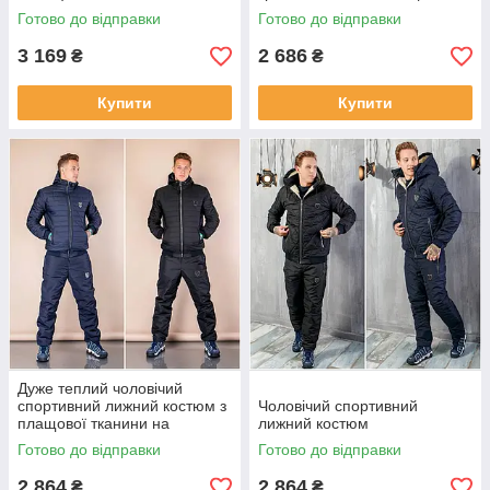
тканини на повністю на
Готово до відправки
Готово до відправки
овчині батал
3 169
2 686
₴
₴
Купити
Купити
Дуже теплий чоловічий
спортивний лижний костюм з
Чоловічий спортивний
плащової тканини на
лижний костюм
повністю на овчині батал
Готово до відправки
Готово до відправки
2 864
2 864
₴
₴