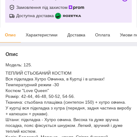
Замовлення під захистом
Доступна доставка
Опис
Характеристики
Доставка
Оплата
Умови п
Опис
Модель: 125.
ТЕПЛИЙ СТЬОБАНИЙ КОСТЮМ
Вся підкладка Хутро Овчинка, в Куртці і в штанах!
Температурний режим -30
Костюм "Love Queen"
Розмір: 42-44, 46-48, 50-52, 54-56.
Тканина: стьобана плащівка (синтепон 150) + хутро овчина.
У куртці вся підкладка з хутра (передня, задня частина виробу
+ капюшон + рукави).
Штани: підкладка - Хутро овчина. Висока та дуже зручна
посадка, пояс фіксується шнурком. Легкий, зручний і дуже
теплий костюм.
Колір: Бордовий, Морська - хвиля, Світло-бузковий