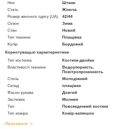
Низ
Штани
Стать
Жіноча
Розмір жіночого одягу (UA)
42/44
Сезон
Зима
Стан
Новий
Тип тканини
Плащівка
Колір
Бордовий
Користувацькі характеристики
Тип костюма
Костюм-двойка
Властивості тканини
Водоупорність,
Повітропроникність
Стиль
Молодіжний
Склад
плащівка
Фасон рукава
Довгий
Застежка
Молния
Тип
Повсякденний костюм
Тип коміра
Комір-капюшон
Приховати