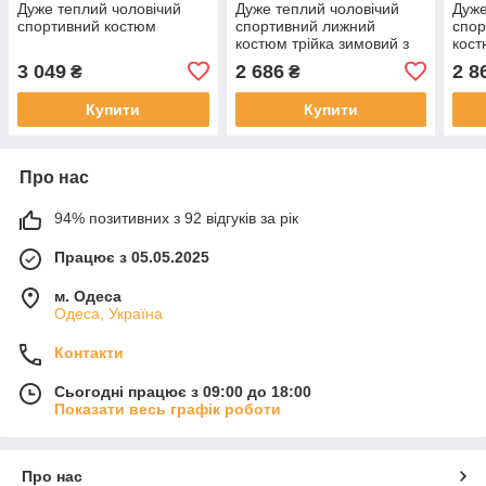
Дуже теплий чоловічий
Дуже теплий чоловічий
Дуже
спортивний костюм
спортивний лижний
спор
костюм трійка зимовий з
кост
плащової тканини на
ткан
3 049
2 686
2 8
₴
₴
повністю на овчині батал
овчи
Купити
Купити
Про нас
94% позитивних з 92 відгуків за рік
Працює з 05.05.2025
м. Одеса
Одеса, Україна
Контакти
Сьогодні працює з 09:00 до 18:00
Показати весь графік роботи
Про нас