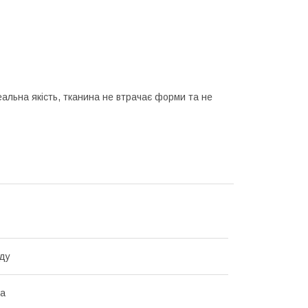
еальна якість, тканина не втрачає форми та не
ду
на