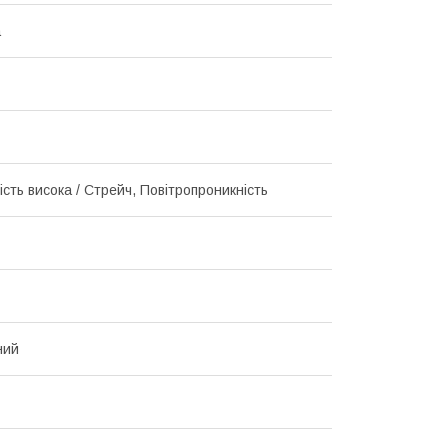
а
сть висока / Стрейч, Повітропроникність
ний