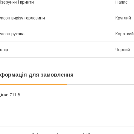
ізерунки і принти
Напис
асон вирізу горловини
Круглий
асон рукава
Короткий
олір
Чорний
нформація для замовлення
іна:
711 ₴