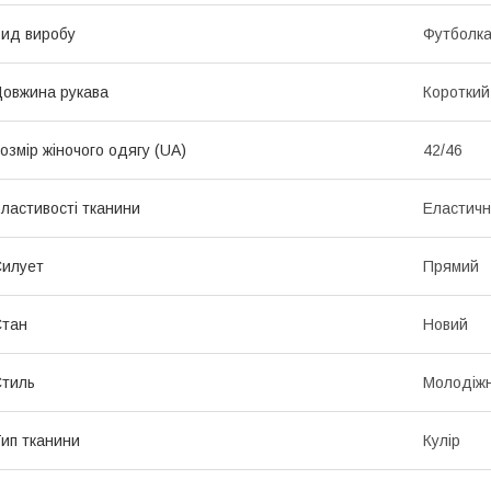
ид виробу
Футболк
овжина рукава
Короткий
озмір жіночого одягу (UA)
42/46
ластивості тканини
Еластичні
илует
Прямий
Стан
Новий
тиль
Молодіж
ип тканини
Кулір