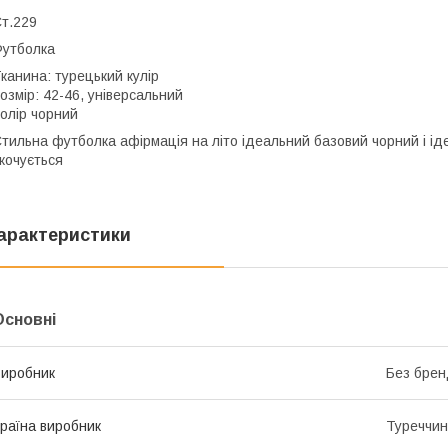
т.229
Футболка
канина: турецький кулір
озмір: 42-46, універсальний
олір чорний
тильна футболка афірмація на літо ідеальний базовий чорний і ід
кочується
арактеристики
Основні
иробник
Без брен
раїна виробник
Туреччи