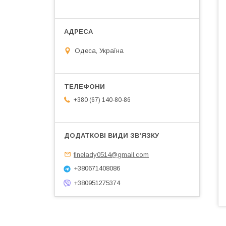
Одеса, Україна
+380 (67) 140-80-86
finelady0514@gmail.com
+380671408086
+380951275374