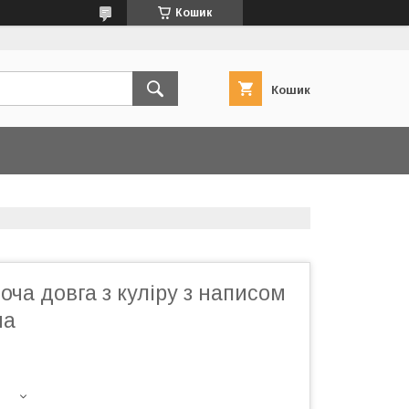
Кошик
Кошик
оча довга з куліру з написом
ма