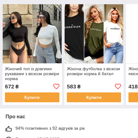
Жіночий топ із довгими
Жіноча футболка з віскози
Жіно
рукавами з віскози розміри
розміри норма й батал
якіс
норма
672
583
418
₴
₴
Купити
Купити
Про нас
94% позитивних з 92 відгуків за рік