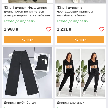
Жіночі джинси-кільш джинс
Жіночі джинси з
джинс котон не тягнеться
леопардовим принтом
розміри норми та напівбатал
напівбатал і батал
Готово до відправки
Готово до відправки
1 968
1 231
₴
₴
Купити
Купити
Джинси труби батал
Джинси джегинси