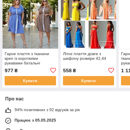
Гарне плаття з тканини
Літнє плаття довге з
Гарн
креп із короткими
шифону розміри 42,44
ткан
рукавами батальні
рука
розміри
крас
977
558
1 1
₴
₴
бата
Купити
Купити
Про нас
94% позитивних з 92 відгуків за рік
Працює з 05.05.2025