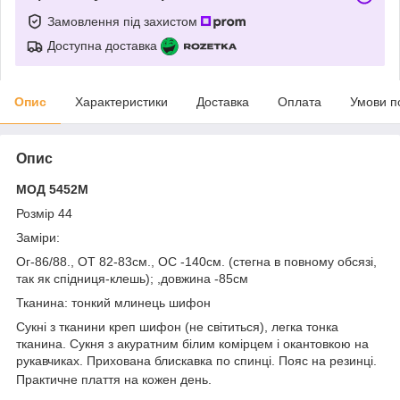
Замовлення під захистом
Доступна доставка
Опис
Характеристики
Доставка
Оплата
Умови п
Опис
МОД 5452М
Розмір 44
Заміри:
Ог-86/88., ОТ 82-83см., ОС -140см. (стегна в повному обсязі,
так як спідниця-клешь); ,довжина -85см
Тканина: тонкий млинець шифон
Сукні з тканини креп шифон (не світиться), легка тонка
тканина. Сукня з акуратним білим комірцем і окантовкою на
рукавчиках. Прихована блискавка по спинці. Пояс на резинці.
Практичне плаття на кожен день.