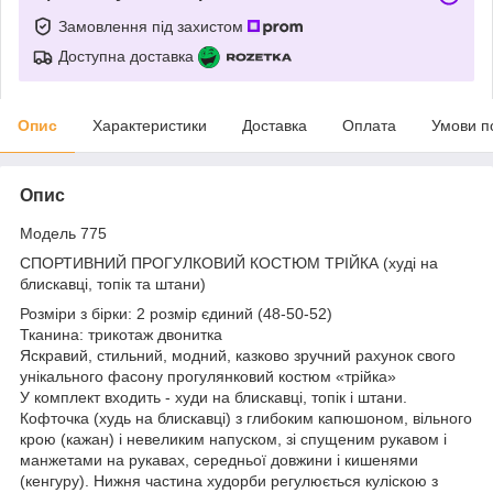
Замовлення під захистом
Доступна доставка
Опис
Характеристики
Доставка
Оплата
Умови п
Опис
Модель 775
СПОРТИВНИЙ ПРОГУЛКОВИЙ КОСТЮМ ТРІЙКА (худі на
блискавці, топік та штани)
Розміри з бірки: 2 розмір єдиний (48-50-52)
Тканина: трикотаж двонитка
Яскравий, стильний, модний, казково зручний рахунок свого
унікального фасону прогулянковий костюм «трійка»
У комплект входить - худи на блискавці, топік і штани.
Кофточка (худь на блискавці) з глибоким капюшоном, вільного
крою (кажан) і невеликим напуском, зі спущеним рукавом і
манжетами на рукавах, середньої довжини і кишенями
(кенгуру). Нижня частина худорби регулюється куліскою з