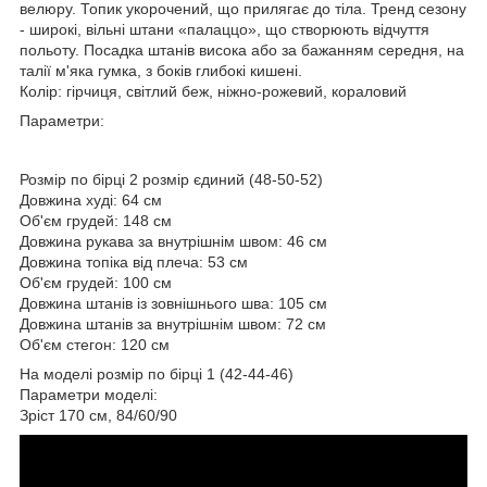
велюру. Топик укорочений, що прилягає до тіла. Тренд сезону
- широкі, вільні штани «палаццо», що створюють відчуття
польоту. Посадка штанів висока або за бажанням середня, на
талії м'яка гумка, з боків глибокі кишені.
Колір: гірчиця, світлий беж, ніжно-рожевий, кораловий
Параметри:
Розмір по бірці 2 розмір єдиний (48-50-52)
Довжина худі: 64 см
Об'єм грудей: 148 см
Довжина рукава за внутрішнім швом: 46 см
Довжина топіка від плеча: 53 см
Об'єм грудей: 100 см
Довжина штанів із зовнішнього шва: 105 см
Довжина штанів за внутрішнім швом: 72 см
Об'єм стегон: 120 см
На моделі розмір по бірці 1 (42-44-46)
Параметри моделі:
Зріст 170 см, 84/60/90