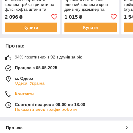
костюм трійка тринити на
жіночий костюм з креп-
трій
флісі кофта штани та
дайвінгу джемпер та
блуз
жилет силікон напівбатал
штани розміри батал
розм
2 096
1 015
1 5
₴
₴
та батал
Купити
Купити
Про нас
94% позитивних з 92 відгуків за рік
Працює з 05.05.2025
м. Одеса
Одеса, Україна
Контакти
Сьогодні працює з 09:00 до 18:00
Показати весь графік роботи
Про нас