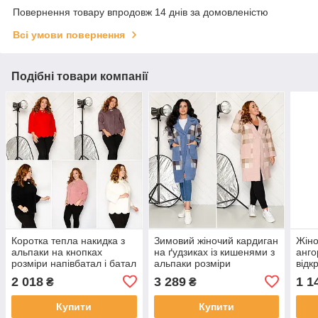
Повернення товару впродовж 14 днів за домовленістю
Всі умови повернення
Подібні товари компанії
Коротка тепла накидка з
Зимовий жіночий кардиган
Жіно
альпаки на кнопках
на ґудзиках із кишенями з
анго
розміри напівбатал і батал
альпаки розміри
відк
напівбатал і батал
чудо
2 018
3 289
1 1
₴
₴
бата
Купити
Купити