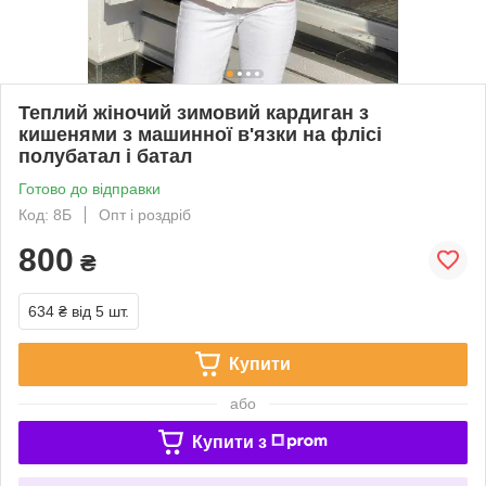
Теплий жіночий зимовий кардиган з
кишенями з машинної в'язки на флісі
полубатал і батал
Готово до відправки
Код: 8Б
Опт і роздріб
800
₴
634 ₴
від 5 шт.
Купити
або
Купити з