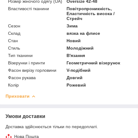
Розмір жіночого одягу (UA)
Oversize 42-48
Властивості тканини
Повітропроникність,
Еластичність висока /
Стрейч
Сезон
Зима
Склад
вязка на флисе
Стан
Новий
Стиль
Молодіжний
Тип тканини
В'язання
Візерунки і принти
Геометричний візерунок
Фасон вирізу горловини
V-подібний
Фасон рукава
Довгий
Колір
Рожевий
Приховати
Умови доставки
Доставка здійснюється тільки по передоплаті.
Нова Пошта