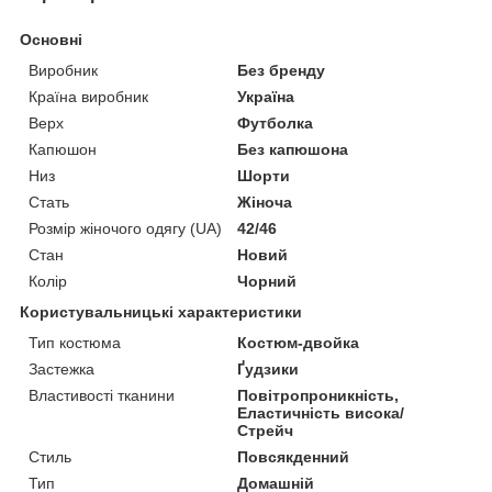
Основні
Виробник
Без бренду
Країна виробник
Україна
Верх
Футболка
Капюшон
Без капюшона
Низ
Шорти
Стать
Жіноча
Розмір жіночого одягу (UA)
42/46
Стан
Новий
Колір
Чорний
Користувальницькі характеристики
Тип костюма
Костюм-двойка
Застежка
Ґудзики
Властивості тканини
Повітропроникність,
Еластичність висока/
Стрейч
Стиль
Повсякденний
Тип
Домашній