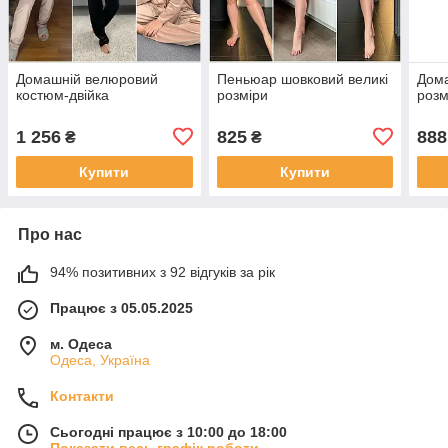
Домашній велюровий
Пеньюар шовковий великі
Дома
костюм-двійка
розміри
розм
1 256
825
888
₴
₴
Купити
Купити
Про нас
94% позитивних з 92 відгуків за рік
Працює з 05.05.2025
м. Одеса
Одеса, Україна
Контакти
Сьогодні працює з 10:00 до 18:00
Показати весь графік роботи