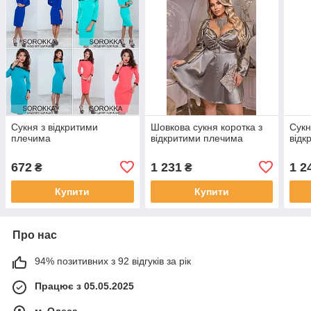
Сукня з відкритими
Шовкова сукня коротка з
Сукн
плечима
відкритими плечима
відк
672
1 231
1 2
₴
₴
Купити
Купити
Про нас
94% позитивних з 92 відгуків за рік
Працює з 05.05.2025
м. Одеса