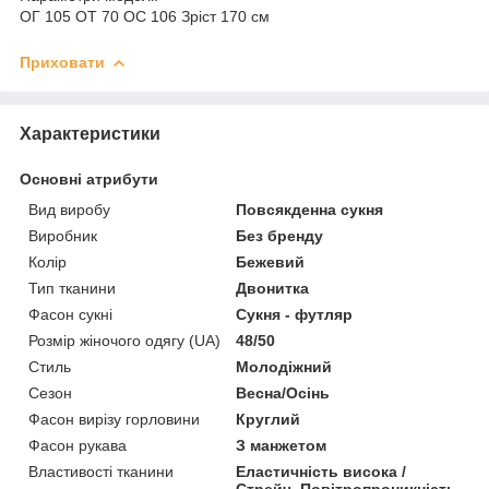
ОГ 105 ОТ 70 ОС 106 Зріст 170 см
Приховати
Характеристики
Основні атрибути
Вид виробу
Повсякденна сукня
Виробник
Без бренду
Колір
Бежевий
Тип тканини
Двонитка
Фасон сукні
Сукня - футляр
Розмір жіночого одягу (UA)
48/50
Стиль
Молодіжний
Сезон
Весна/Осінь
Фасон вирізу горловини
Круглий
Фасон рукава
З манжетом
Властивості тканини
Еластичність висока /
Стрейч, Повітропроникність