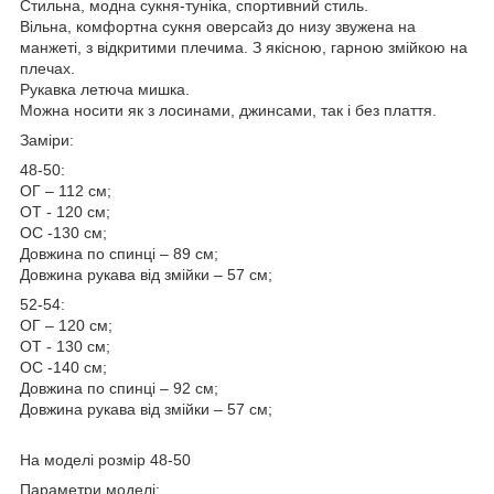
Стильна, модна сукня-туніка, спортивний стиль.
Вільна, комфортна сукня оверсайз до низу звужена на
манжеті, з відкритими плечима. З якісною, гарною змійкою на
плечах.
Рукавка летюча мишка.
Можна носити як з лосинами, джинсами, так і без плаття.
Заміри:
48-50:
ОГ – 112 см;
ОТ - 120 см;
ОС -130 см;
Довжина по спинці – 89 см;
Довжина рукава від змійки – 57 см;
52-54:
ОГ – 120 см;
ОТ - 130 см;
ОС -140 см;
Довжина по спинці – 92 см;
Довжина рукава від змійки – 57 см;
На моделі розмір 48-50
Параметри моделі: