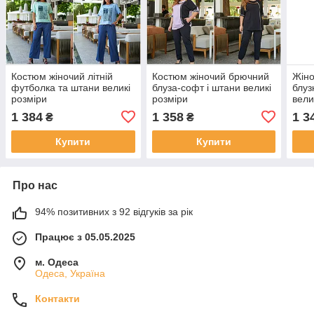
Костюм жіночий літній
Костюм жіночий брючний
Жіно
футболка та штани великі
блуза-софт і штани великі
блуз
розміри
розміри
вели
1 384
1 358
1 3
₴
₴
Купити
Купити
Про нас
94% позитивних з 92 відгуків за рік
Працює з 05.05.2025
м. Одеса
Одеса, Україна
Контакти