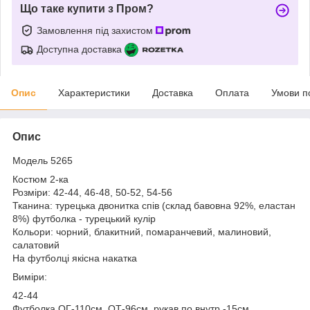
Що таке купити з Пром?
Замовлення під захистом
Доступна доставка
Опис
Характеристики
Доставка
Оплата
Умови п
Опис
Модель 5265
Костюм 2-ка
Розміри: 42-44, 46-48, 50-52, 54-56
Тканина: турецька двонитка спів (склад бавовна 92%, еластан
8%) футболка - турецький кулір
Кольори: чорний, блакитний, помаранчевий, малиновий,
салатовий
На футболці якісна накатка
Виміри:
42-44
Футболка ОГ-110см, ОТ-96см, рукав по внутр.-15см