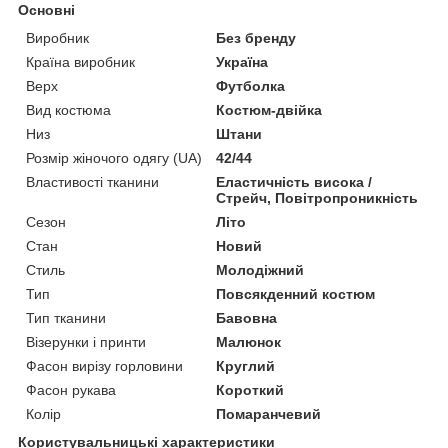
Основні
Виробник
Без бренду
Країна виробник
Україна
Верх
Футболка
Вид костюма
Костюм-двійка
Низ
Штани
Розмір жіночого одягу (UA)
42/44
Властивості тканини
Еластичність висока /
Стрейч, Повітропроникність
Сезон
Літо
Стан
Новий
Стиль
Молодіжний
Тип
Повсякденний костюм
Тип тканини
Бавовна
Візерунки і принти
Малюнок
Фасон вирізу горловини
Круглий
Фасон рукава
Короткий
Колір
Помаранчевий
Користувальницькі характеристики