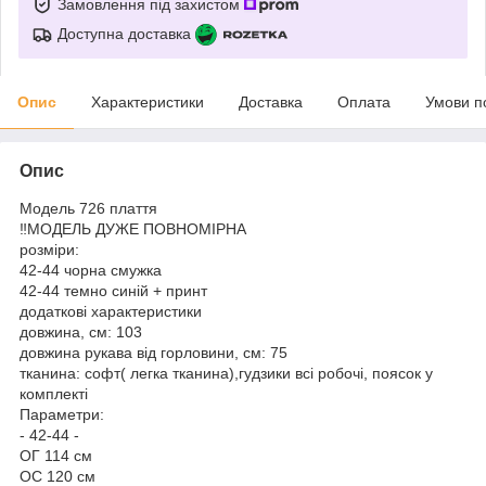
Замовлення під захистом
Доступна доставка
Опис
Характеристики
Доставка
Оплата
Умови п
Опис
Модель 726 плаття
‼️МОДЕЛЬ ДУЖЕ ПОВНОМІРНА
розміри:
42-44 чорна смужка
42-44 темно синій + принт
додаткові характеристики
довжина, см: 103
довжина рукава від горловини, см: 75
тканина: софт( легка тканина),гудзики всі робочі, поясок у
комплекті
Параметри:
- 42-44 -
ОГ 114 см
ОС 120 см