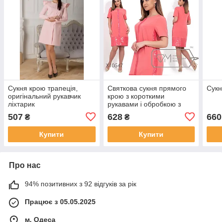
Сукня крою трапеція,
Святкова сукня прямого
Сукн
оригінальний рукавчик
крою з короткими
ліхтарик
рукавами і обробкою з
органзи по лицьовій
507
628
660
₴
₴
стороні
Купити
Купити
Про нас
94% позитивних з 92 відгуків за рік
Працює з 05.05.2025
м. Одеса