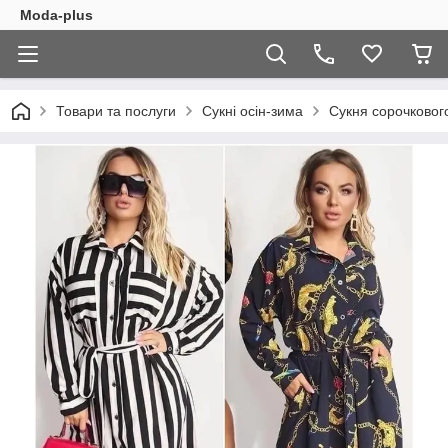
Moda-plus
Товари та послуги
Сукні осін-зима
Сукня сорочковог