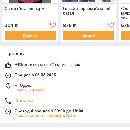
Светр в'язання норма
Гольф з горлом в’язаний
Свет
батал
м'як
хоче
холо
304
878
578
₴
₴
код
Купити
Купити
Про нас
94% позитивних з 92 відгуків за рік
Працює з 05.05.2025
м. Одеса
Одеса, Україна
Контакти
Сьогодні працює з 09:00 до 18:00
Показати весь графік роботи