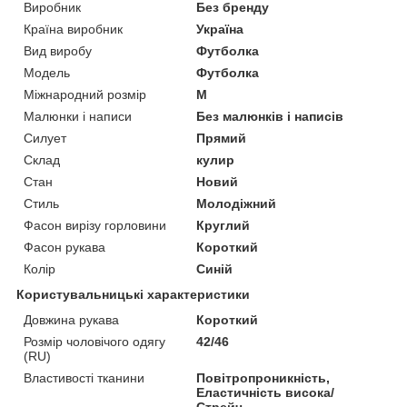
Виробник
Без бренду
Країна виробник
Україна
Вид виробу
Футболка
Модель
Футболка
Міжнародний розмір
M
Малюнки і написи
Без малюнків і написів
Силует
Прямий
Склад
кулир
Стан
Новий
Стиль
Молодіжний
Фасон вирізу горловини
Круглий
Фасон рукава
Короткий
Колір
Синій
Користувальницькі характеристики
Довжина рукава
Короткий
Розмір чоловічого одягу
42/46
(RU)
Властивості тканини
Повітропроникність,
Еластичність висока/
Стрейч