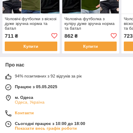
Чоловічі футболки з віскозі
Чоловіча футболка з
Чоло
дуже зручна норма та
куліру дуже зручна норма
віск
батал
та батал
та б
711
862
723
₴
₴
Купити
Купити
Про нас
94% позитивних з 92 відгуків за рік
Працює з 05.05.2025
м. Одеса
Одеса, Україна
Контакти
Сьогодні працює з 10:00 до 18:00
Показати весь графік роботи