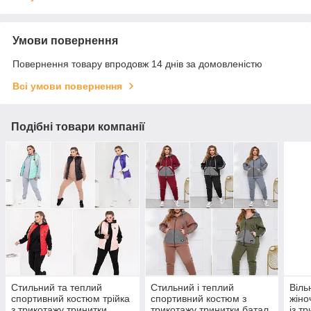
Умови повернення
Повернення товару впродовж 14 днів за домовленістю
Всі умови повернення
Подібні товари компанії
Стильний та теплий
Стильний і теплий
Віль
спортивний костюм трійка
спортивний костюм з
жіно
з трикотажу тринитки
трикотажу тринитки батал
із т