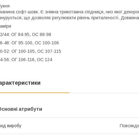
укня
канина софт-шовк. Є знімна трикотажна спідниця, низ якої декоро
нурується, що дозволяє регулювати рівень приталеності. Довжина
аміри
2/44: ОГ 84-95, ОС 88-98
6-48: ОГ 95-100, ОС 100-106
0-52: ОГ 100-105, ОС 107-115
4-56: ОГ 106-116, ОС 124
арактеристики
Основні атрибути
ид виробу
Повсякде