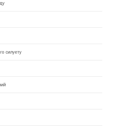
ду
го силуету
ний