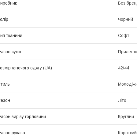
иробник
Без брен
олір
Чорний
ип тканини
Софт
асон сукні
Прилегло
озмір жіночого одягу (UA)
42/44
тиль
Молодіж
Сезон
Літо
асон вирізу горловини
Круглий
асон рукава
Короткий