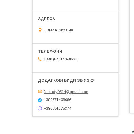
Одеса, Україна
+380 (67) 140-80-86
finelady0514@gmail.com
+380671408086
+380951275374