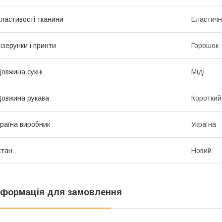
ластивості тканини
Еластичні
ізерунки і принти
Горошок
овжина сукні
Міді
овжина рукава
Короткий
раїна виробник
Україна
Стан
Новий
нформація для замовлення