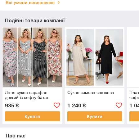
Всі умови повернення
Подібні товари компанії
Літня сукня сарафан
Сукня зимова святкова
Плат
довгий із софту батал
софт
935
1 240
1 0
₴
₴
Купити
Купити
Про нас