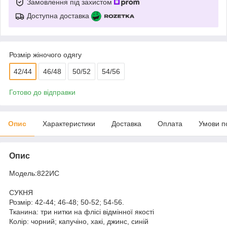
Замовлення під захистом
Доступна доставка
Розмір жіночого одягу
42/44
46/48
50/52
54/56
Готово до відправки
Опис
Характеристики
Доставка
Оплата
Умови п
Опис
Модель:822ИС
СУКНЯ
Розмір: 42-44; 46-48; 50-52; 54-56.
Тканина: три нитки на флісі відмінної якості
Колір: чорний; капучіно, хакі, джинс, синій