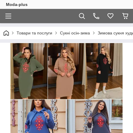
Moda-plus
Товари та послуги
Сукні осін-зима
Зимова сукня худ