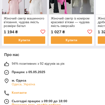
Жіночий светр машинного
Жіночий светр із коміром
Жіно
в'язання, чудова якість
красивої в'язки — чудова
дріб
розміри батал
якість оверсайз
якіс
1 194
1 027
1 3
₴
₴
Купити
Купити
Про нас
94% позитивних з 92 відгуків за рік
Працює з 05.05.2025
м. Одеса
Одеса, Україна
Контакти
Сьогодні працює з 09:00 до 18:00
Показати весь графік роботи