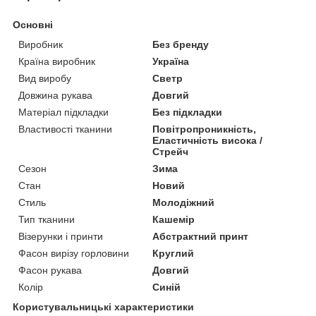
Основні
Виробник
Без бренду
Країна виробник
Україна
Вид виробу
Светр
Довжина рукава
Довгий
Матеріал підкладки
Без підкладки
Властивості тканини
Повітропроникність,
Еластичність висока /
Стрейч
Сезон
Зима
Стан
Новий
Стиль
Молодіжний
Тип тканини
Кашемір
Візерунки і принти
Абстрактний принт
Фасон вирізу горловини
Круглий
Фасон рукава
Довгий
Колір
Синій
Користувальницькі характеристики