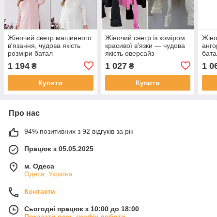
Жіночий светр машинного
Жіночий светр із коміром
Жіно
в'язання, чудова якість
красивої в'язки — чудова
анго
розміри батал
якість оверсайз
бата
1 194
1 027
1 0
₴
₴
Купити
Купити
Про нас
94% позитивних з 92 відгуків за рік
Працює з 05.05.2025
м. Одеса
Одеса, Україна
Контакти
Сьогодні працює з 10:00 до 18:00
Показати весь графік роботи