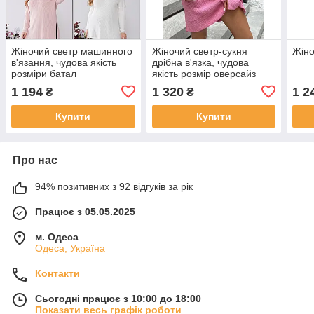
Жіночий светр машинного
Жіночий светр-сукня
Жіно
в'язання, чудова якість
дрібна в'язка, чудова
розміри батал
якість розмір оверсайз
1 194
1 320
1 2
₴
₴
Купити
Купити
Про нас
94% позитивних з 92 відгуків за рік
Працює з 05.05.2025
м. Одеса
Одеса, Україна
Контакти
Сьогодні працює з 10:00 до 18:00
Показати весь графік роботи