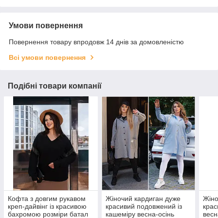
Умови повернення
Повернення товару впродовж 14 днів за домовленістю
Всі умови повернення
Подібні товари компанії
Кофта з довгим рукавом
Жіночий кардиган дуже
Жіно
креп-дайвінг із красивою
красивий подовжений із
крас
бахромою розміри батал
кашеміру весна-осінь
весн