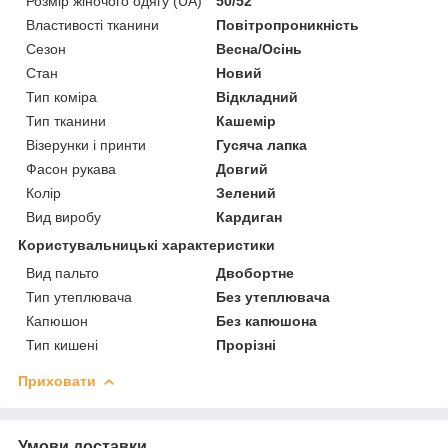
Розмір жіночого одягу (UA)
50/52
Властивості тканини
Повітропроникність
Сезон
Весна/Осінь
Стан
Новий
Тип коміра
Відкладний
Тип тканини
Кашемір
Візерунки і принти
Гусяча лапка
Фасон рукава
Довгий
Колір
Зелений
Вид виробу
Кардиган
Користувальницькі характеристики
Вид пальто
Двобортне
Тип утеплювача
Без утеплювача
Капюшон
Без капюшона
Тип кишені
Прорізні
Приховати
Умови доставки