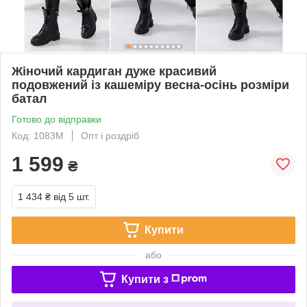
Жіночий кардиган дуже красивий
подовжений із кашеміру весна-осінь розміри
батал
Готово до відправки
Код: 1083М
Опт і роздріб
1 599
₴
1 434 ₴
від 5 шт.
Купити
або
Купити з