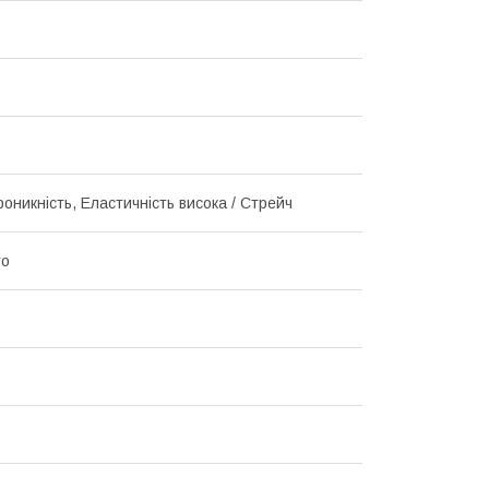
оникність, Еластичність висока / Стрейч
то