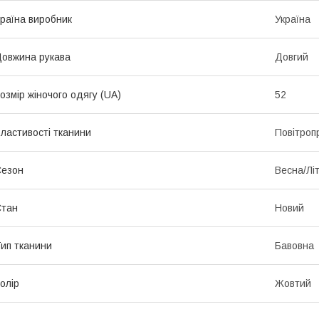
раїна виробник
Україна
овжина рукава
Довгий
озмір жіночого одягу (UA)
52
ластивості тканини
Повітропр
Сезон
Весна/Лі
Стан
Новий
ип тканини
Бавовна
олір
Жовтий