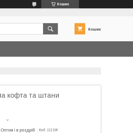
Кошик
Кошик
ма кофта та штани
Оптом і в роздріб
Код:
1113Ж