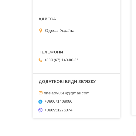
Одеса, Україна
+380 (67) 140-80-86
finelady0514@gmail.com
+380671408086
+380951275374
П