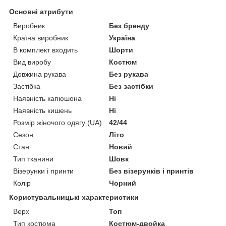
Основні атрибути
Виробник
Без бренду
Країна виробник
Україна
В комплект входить
Шорти
Вид виробу
Костюм
Довжина рукава
Без рукава
Застібка
Без застібки
Наявність капюшона
Ні
Наявність кишень
Ні
Розмір жіночого одягу (UA)
42/44
Сезон
Літо
Стан
Новий
Тип тканини
Шовк
Візерунки і принти
Без візерунків і принтів
Колір
Чорний
Користувальницькі характеристики
Верх
Топ
Тип костюма
Костюм-двойка