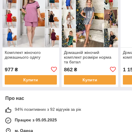
Комплект жіночого
Домашній жіночий
Дома
домашнього одягу
комплект розміри норма
комп
та батал
977
862
1 1
₴
₴
Купити
Купити
Про нас
94% позитивних з 92 відгуків за рік
Працює з 05.05.2025
м. Одеса