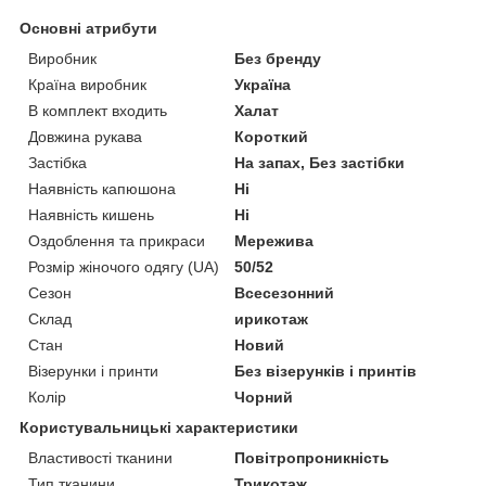
Основні атрибути
Виробник
Без бренду
Країна виробник
Україна
В комплект входить
Халат
Довжина рукава
Короткий
Застібка
На запах, Без застібки
Наявність капюшона
Ні
Наявність кишень
Ні
Оздоблення та прикраси
Мережива
Розмір жіночого одягу (UA)
50/52
Сезон
Всесезонний
Склад
ирикотаж
Стан
Новий
Візерунки і принти
Без візерунків і принтів
Колір
Чорний
Користувальницькі характеристики
Властивості тканини
Повітропроникність
Тип тканини
Трикотаж