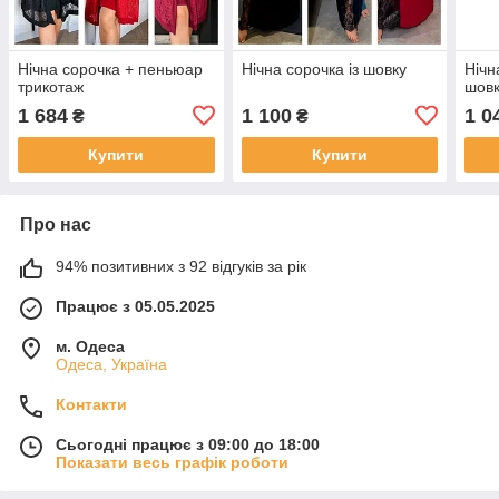
Нічна сорочка + пеньюар
Нічна сорочка із шовку
Нічн
трикотаж
шов
1 684
1 100
1 0
₴
₴
Купити
Купити
Про нас
94% позитивних з 92 відгуків за рік
Працює з 05.05.2025
м. Одеса
Одеса, Україна
Контакти
Сьогодні працює з 09:00 до 18:00
Показати весь графік роботи