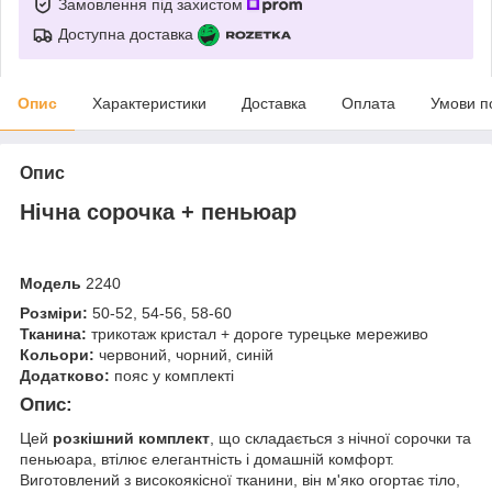
Замовлення під захистом
Доступна доставка
Опис
Характеристики
Доставка
Оплата
Умови п
Опис
Нічна сорочка + пеньюар
Модель
2240
Розміри:
50-52, 54-56, 58-60
Тканина:
трикотаж кристал + дороге турецьке мереживо
Кольори:
червоний, чорний, синій
Додатково:
пояс у комплекті
Опис:
Цей
розкішний комплект
, що складається з нічної сорочки та
пеньюара, втілює елегантність і домашній комфорт.
Виготовлений з високоякісної тканини, він м'яко огортає тіло,