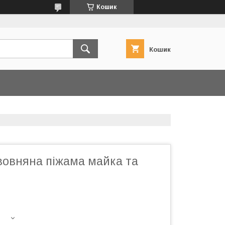
Кошик
Кошик
овняна піжама майка та