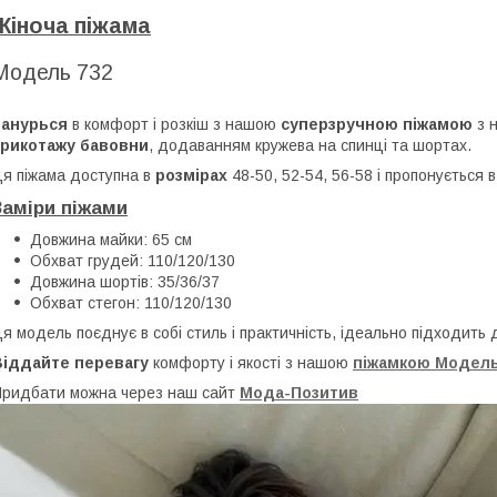
Жіноча піжама
Модель 732
Занурься
в комфорт і розкіш з нашою
суперзручною піжамою
з н
трикотажу бавовни
, додаванням кружева на спинці та шортах.
я піжама доступна в
розмірах
48-50, 52-54, 56-58 і пропонується
Заміри піжами
Довжина майки: 65 см
Обхват грудей: 110/120/130
Довжина шортів: 35/36/37
Обхват стегон: 110/120/130
я модель поєднує в собі стиль і практичність, ідеально підходить 
Віддайте перевагу
комфорту і якості з нашою
піжамкою Модель
ридбати можна через наш сайт
Мода-Позитив