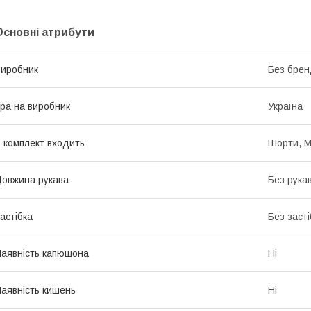
Основні атрибути
иробник
Без брен
раїна виробник
Україна
 комплект входить
Шорти, М
овжина рукава
Без рука
астібка
Без засті
аявність капюшона
Ні
аявність кишень
Ні