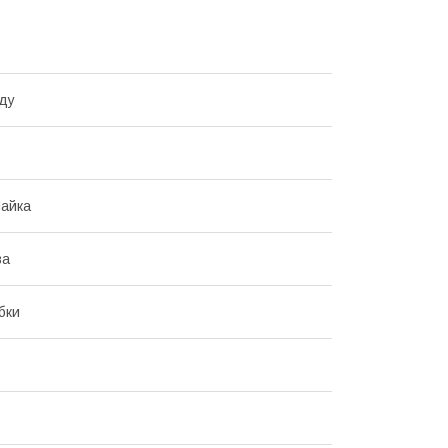
ду
айка
ва
бки