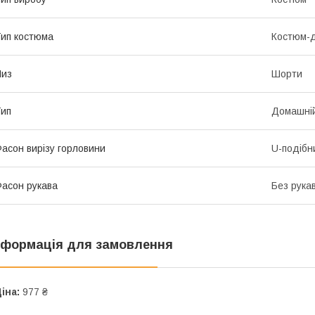
ип костюма
Костюм-
Низ
Шорти
ип
Домашні
асон вирізу горловини
U-подібн
асон рукава
Без рука
нформація для замовлення
іна:
977 ₴