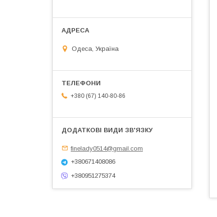
Одеса, Україна
+380 (67) 140-80-86
finelady0514@gmail.com
+380671408086
+380951275374