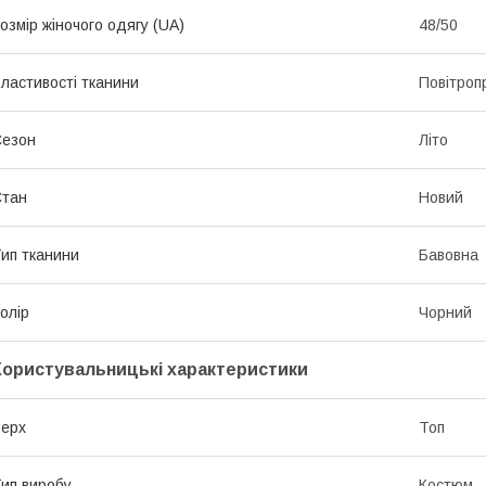
озмір жіночого одягу (UA)
48/50
ластивості тканини
Повітропр
Сезон
Літо
Стан
Новий
ип тканини
Бавовна
олір
Чорний
Користувальницькі характеристики
ерх
Топ
ип виробу
Костюм