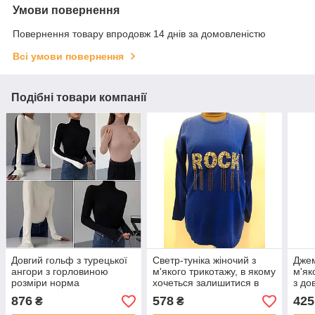
Умови повернення
Повернення товару впродовж 14 днів за домовленістю
Всі умови повернення
Подібні товари компанії
Довгий гольф з турецької
Светр-туніка жіночий з
Джем
ангори з горловиною
м'якого трикотажу, в якому
м'як
розміри норма
хочеться залишитися в
з до
холодну погоду, р. 48-50,
(р-н
876
578
425
₴
₴
код 4400М