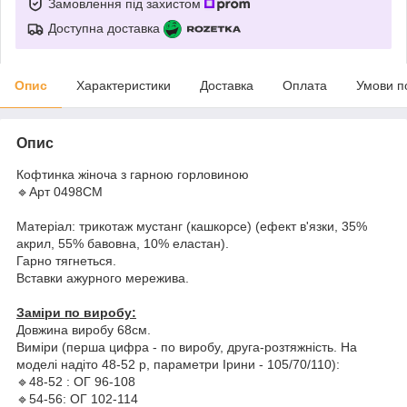
Замовлення під захистом
Доступна доставка
Опис
Характеристики
Доставка
Оплата
Умови п
Опис
Кофтинка жіноча з гарною горловиною
🔹Арт 0498СМ
Матеріал: трикотаж мустанг (кашкорсе) (ефект в'язки, 35%
акрил, 55% бавовна, 10% еластан).
Гарно тягнеться.
Вставки ажурного мережива.
Заміри по виробу:
Довжина виробу 68см.
Виміри (перша цифра - по виробу, друга-розтяжність. На
моделі надіто 48-52 р, параметри Ірини - 105/70/110):
🔹48-52 : ОГ 96-108
🔹54-56: ОГ 102-114