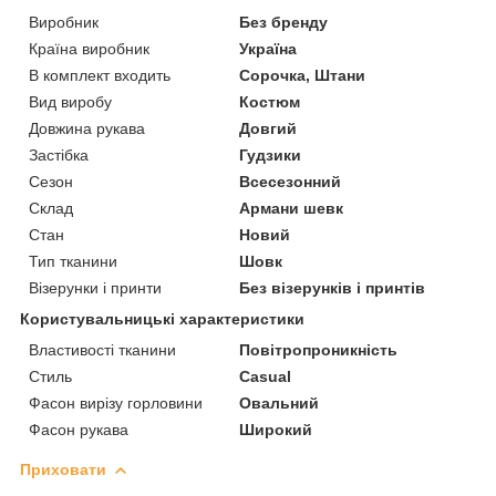
Виробник
Без бренду
Країна виробник
Україна
В комплект входить
Сорочка, Штани
Вид виробу
Костюм
Довжина рукава
Довгий
Застібка
Гудзики
Сезон
Всесезонний
Склад
Армани шевк
Стан
Новий
Тип тканини
Шовк
Візерунки і принти
Без візерунків і принтів
Користувальницькі характеристики
Властивості тканини
Повітропроникність
Стиль
Casual
Фасон вирізу горловини
Овальний
Фасон рукава
Широкий
Приховати