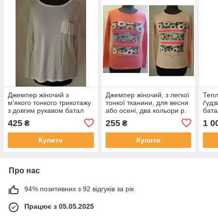
Джемпер жіночий з
Джемпер жіночий, з легкої
Тепл
м'якого тонкого трикотажу
тонкої тканини, для весни
ґудз
з довгим рукавом батал
або осені, два кольори р.
бата
(р-н. 52-54) Код 1174М
42-44, код 1137М
425
255
1 0
₴
₴
Купити
Купити
Про нас
94% позитивних з 92 відгуків за рік
Працює з 05.05.2025