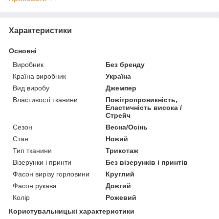
Характеристики
Основні
Виробник
Без бренду
Країна виробник
Україна
Вид виробу
Джемпер
Властивості тканини
Повітропроникність,
Еластичність висока /
Стрейч
Сезон
Весна/Осінь
Стан
Новий
Тип тканини
Трикотаж
Візерунки і принти
Без візерунків і принтів
Фасон вирізу горловини
Круглий
Фасон рукава
Довгий
Колір
Рожевий
Користувальницькі характеристики