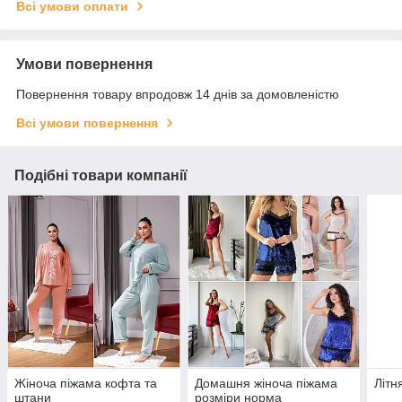
Всі умови оплати
Умови повернення
Повернення товару впродовж 14 днів за домовленістю
Всі умови повернення
Подібні товари компанії
Жіноча піжама кофта та
Домашня жіноча піжама
Літн
штани
розміри норма