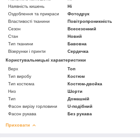
Наявність кишень
Ні
Оздоблення та прикраси
Фотодрук
Властивості тканини
Повітропроникність
Сезон
Всесезонний
Стан
Новий
Тип тканини
Бавовна
Візерунки і принти
Сердечка
Користувальницькі характеристики
Верх
Топ
Тип виробу
Костюм
Тип костюма
Костюм-двойка
Низ
Шорти
Тип
Домашній
Фасон вирізу горловини
U-подібний
Фасон рукава
Без рукава
Приховати