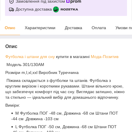
Замовлення під захистом
Доступна доставка
Опис
Характеристики
Доставка
Оплата
Умови п
Опис
Футболка і шта
ни для сну
купити в магазині
Мода-Позитив
Модель 301/130АМ
Розміри m,l,xl,xxl Виробник Туреччина
Піжама складається з футболки та штанів. Футболка з
круглим вирізом і короткими рукавами. Штани вільного крою,
що забезпечує комфорт під час сну. Виглядає затишно, ніжно
та стильно — ідеальний вибір для домашнього відпочинку.
Виміри:
M Футболка ПОГ -48 см, Довжина -68 см Штани ПОТ
-44 см ,Довжина -103 см
L Футболка ПОГ -50 см, Довжина -68 см Штани ПОТ