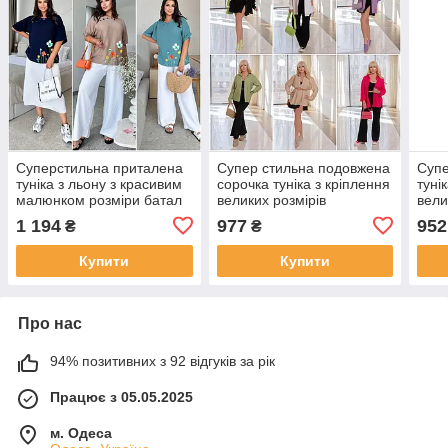
Суперстильна приталена
Супер стильна подовжена
Супе
туніка з льону з красивим
сорочка туніка з кріплення
туні
малюнком розміри батал
великих розмірів
вели
1 194
977
952
₴
₴
Купити
Купити
Про нас
94% позитивних з 92 відгуків за рік
Працює з 05.05.2025
м. Одеса