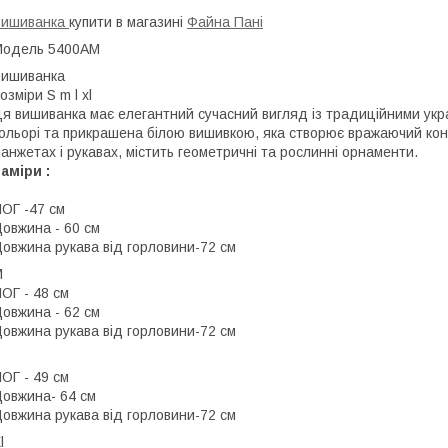
Вишиванка
купити в магазині
Файна Пані
Модель 5400АМ
Вишиванка
озміри S m l xl
я вишиванка має елегантний сучасний вигляд із традиційними укр
ольорі та прикрашена білою вишивкою, яка створює вражаючий кон
анжетах і рукавах, містить геометричні та рослинні орнаменти.
аміри :
S
ОГ -47 см
овжина - 60 см
овжина рукава від горловини-72 см
М
ОГ - 48 см
овжина - 62 см
овжина рукава від горловини-72 см
ОГ - 49 см
овжина- 64 см
овжина рукава від горловини-72 см
l