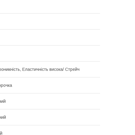
роникність, Еластичність висока/ Стрейч
орочка
ний
ний
ий