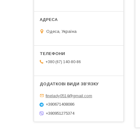
Одеса, Україна
+380 (67) 140-80-86
finelady0514@gmail.com
+380671408086
+380951275374