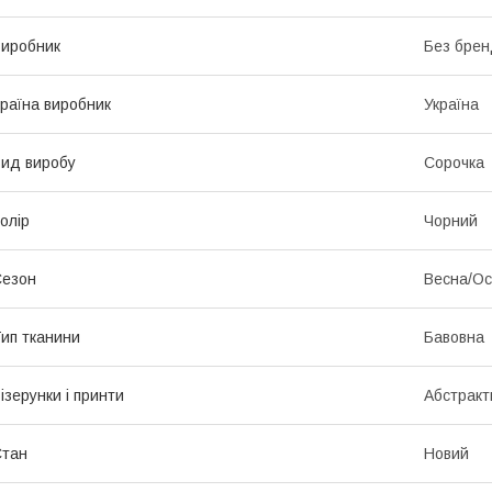
иробник
Без брен
раїна виробник
Україна
ид виробу
Сорочка
олір
Чорний
Сезон
Весна/Ос
ип тканини
Бавовна
ізерунки і принти
Абстракт
Стан
Новий