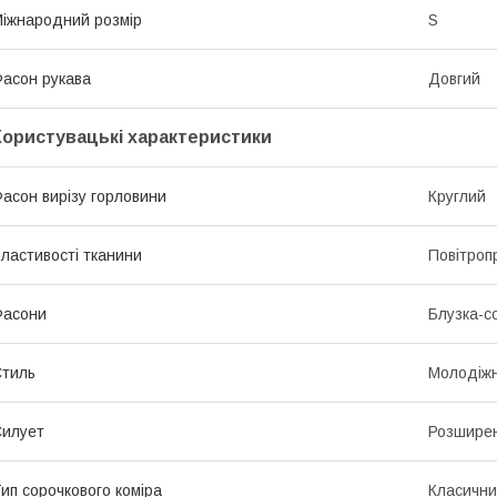
іжнародний розмір
S
асон рукава
Довгий
Користувацькі характеристики
асон вирізу горловини
Круглий
ластивості тканини
Повітроп
Фасони
Блузка-с
тиль
Молодіж
илует
Розшире
ип сорочкового коміра
Класичн