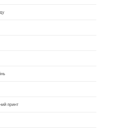
ду
інь
ний принт