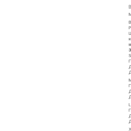
Р
Ц
к
м
З
П
Д
Д
П
Д
Д
L
П
Д
Д
X