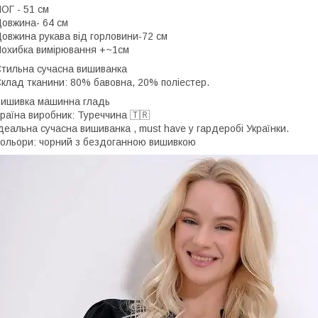
ОГ - 51 см
овжина- 64 см
овжина рукава від горловини-72 см
охибка вимірювання +~1см
тильна сучасна вишиванка
клад тканини: 80% бавовна, 20% поліестер.
ишивка машинна гладь
раїна виробник: Туреччина 🇹🇷
деальна сучасна вишиванка , must have у гардеробі Українки.
ольори: чорний з бездоганною вишивкою