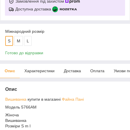
Замовлення під захистом
Доступна доставка
Міжнародний розмір
S
M
L
Готово до відправки
Опис
Характеристики
Доставка
Оплата
Умови п
Опис
Вишиванка
купити в магазині
Файна Пані
Модель 5766АМ
Жіноча
Вишиванка
Розміри S m l