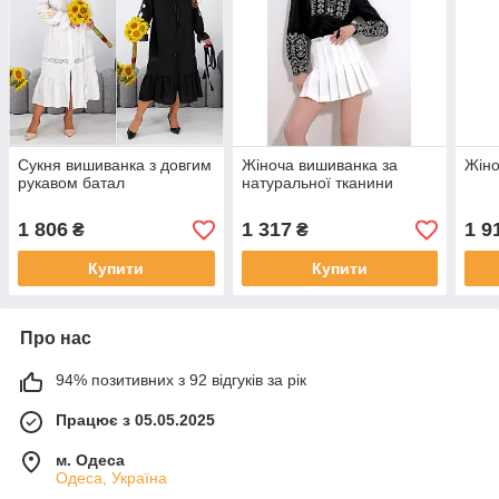
Сукня вишиванка з довгим
Жіноча вишиванка за
Жіно
рукавом батал
натуральної тканини
1 806
1 317
1 9
₴
₴
Купити
Купити
Про нас
94% позитивних з 92 відгуків за рік
Працює з 05.05.2025
м. Одеса
Одеса, Україна