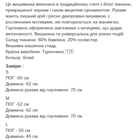
Ця вишиванка виконана в традиційному стилі з білої тканини,
прикрашеної чорним і синім вишитим орнаментом. Рукави
мають пишний крій і рясно декоровані вишивкою з
рослинними мотивами, які повторюються на манжетах.
Горловина оформлена зав’язками з китицями, що додає
витонченості. Вишукана та універсальна для різних подій.
Склад тканини: 80% бавовна, 20% поліестер.
Вишивка машинна гладь
Країна виробник: Туреччина 🇹🇷
Кольор: білий
Заміри :
S
ПОГ -50 см
Довжина -62 см
Довжина рукава від горловини- 70 см
М
ПОГ -52 см
Довжина -62 см
Довжина рукава від горловини- 70 см
L
ПОГ - 55 см
Довжина- 65 см