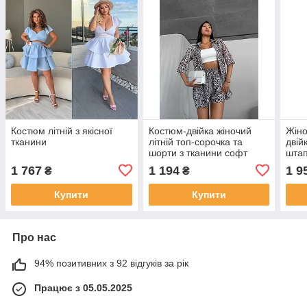
Костюм літній з якісної
Костюм-двійка жіночий
Жіно
тканини
літній топ-сорочка та
двій
шорти з тканини софт
штап
розміри
1 767
1 194
1 9
₴
₴
Купити
Купити
Про нас
94% позитивних з 92 відгуків за рік
Працює з 05.05.2025