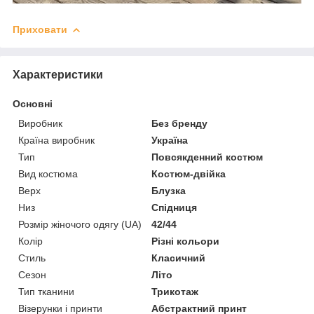
Приховати
Характеристики
Основні
Виробник
Без бренду
Країна виробник
Україна
Тип
Повсякденний костюм
Вид костюма
Костюм-двійка
Верх
Блузка
Низ
Спідниця
Розмір жіночого одягу (UA)
42/44
Колір
Різні кольори
Стиль
Класичний
Сезон
Літо
Тип тканини
Трикотаж
Візерунки і принти
Абстрактний принт