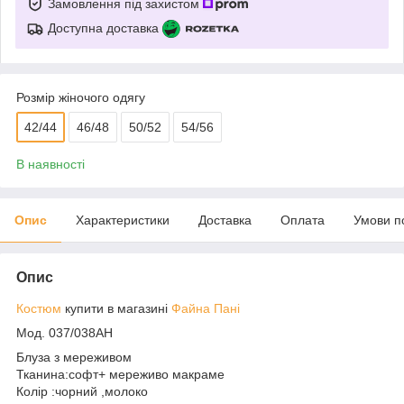
Замовлення під захистом
Доступна доставка
Розмір жіночого одягу
42/44
46/48
50/52
54/56
В наявності
Опис
Характеристики
Доставка
Оплата
Умови п
Опис
Костюм
купити в магазині
Файна Пані
Мод. 037/038АН
Блуза з мереживом
Тканина:софт+ мереживо макраме
Колір :чорний ,молоко