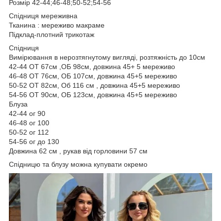
Розмір 42-44;46-48;50-52;54-56
Спідниця мереживна
Тканина : мереживо макраме
Підклад-плотний трикотаж
Спідниця
Вимірювання в нерозтягнутому вигляді, розтяжність до 10см
42-44 ОТ 67см ,ОБ 98см, довжина 45+ 5 мереживо
46-48 ОТ 76см, ОБ 107см, довжина 45+5 мереживо
50-52 ОТ 82см, Об 116 см , довжина 45+5 мереживо
54-56 ОТ 90см, ОБ 123см, довжина 45+5 мереживо
Блуза
42-44 ог 90
46-48 ог 100
50-52 ог 112
54-56 ог до 130
Довжина 62 см , рукав від горловини 57 см
Спідницю та блузу можна купувати окремо