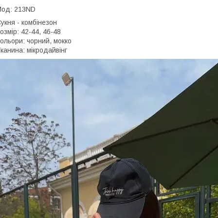
Мод: 213ND
укня - комбінезон
озмір: 42-44, 46-48
ольори: чорний, мокко
канина: мікродайвінг