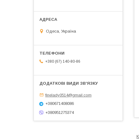
Одеса, Україна
+380 (67) 140-80-86
finelady0514@gmail.com
+380671408086
+380951275374
К