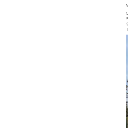
С
Р
К
Т