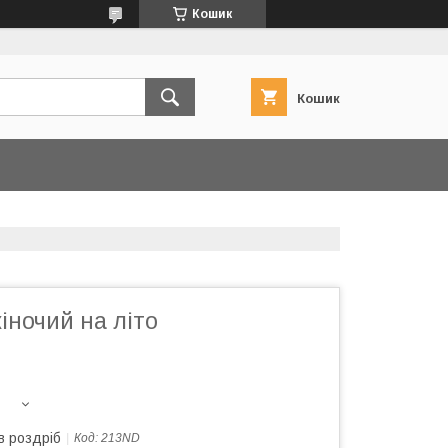
Кошик
Кошик
іночий на літо
в роздріб
Код:
213ND