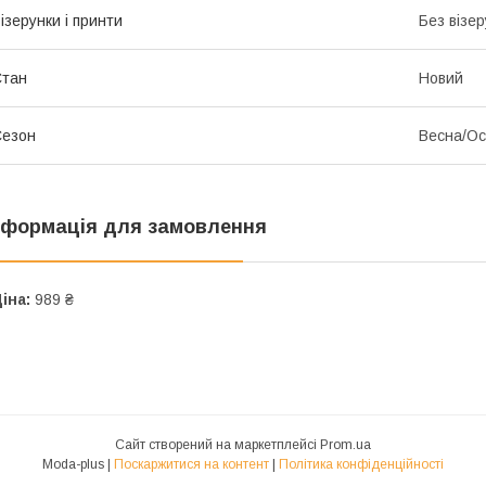
ізерунки і принти
Без візер
Стан
Новий
Сезон
Весна/Ос
нформація для замовлення
іна:
989 ₴
Сайт створений на маркетплейсі
Prom.ua
Moda-plus |
Поскаржитися на контент
|
Політика конфіденційності