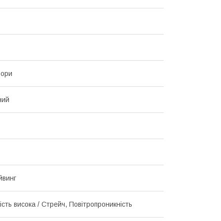
ьори
ний
йвинг
сть висока / Стрейч, Повітропроникність