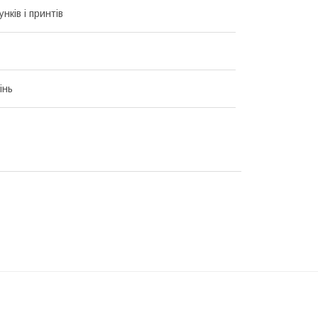
унків і принтів
інь