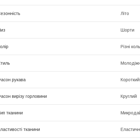
езонність
Літо
Низ
Шорти
олір
Різні кол
тиль
Молодіж
асон рукава
Короткий
асон вирізу горловини
Круглий
ип тканини
Микрода
ластивості тканини
Еластичні