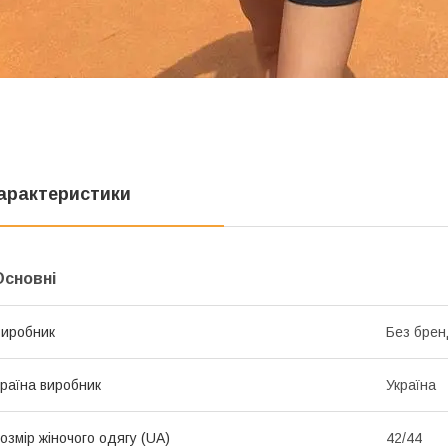
арактеристики
Основні
иробник
Без брен
раїна виробник
Україна
озмір жіночого одягу (UA)
42/44