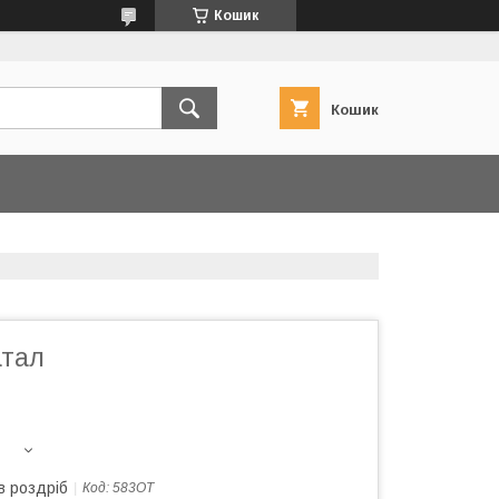
Кошик
Кошик
атал
в роздріб
Код:
583ОТ