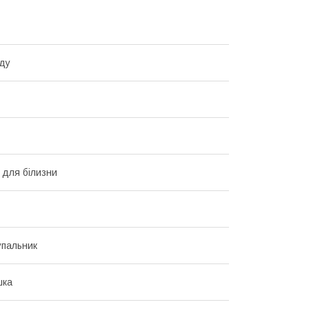
ду
 для білизни
упальник
шка