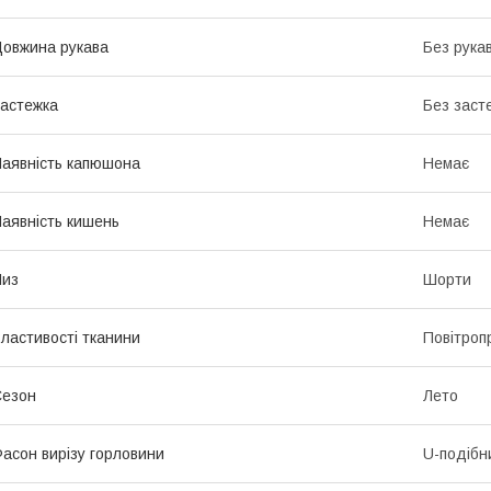
овжина рукава
Без рука
астежка
Без заст
аявність капюшона
Немає
аявність кишень
Немає
Низ
Шорти
ластивості тканини
Повітроп
Сезон
Лето
асон вирізу горловини
U-подібн