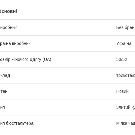
Основні
иробник
Без брен
раїна виробник
Україна
озмір жіночого одягу (UA)
50/52
Склад
трикотаж
Стан
Новий
ип
Злитий к
ип бюстгальтера
М'яка ча