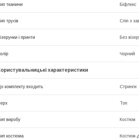
ип тканини
Біфлекс
ип трусів
Сліп з з
ізерунки і принти
Без візер
олір
Чорний
Користувальницькі характеристики
о комплекту входить
Стринги
ерх
Топ
ип виробу
Костюм
ип костюма
Костюм-