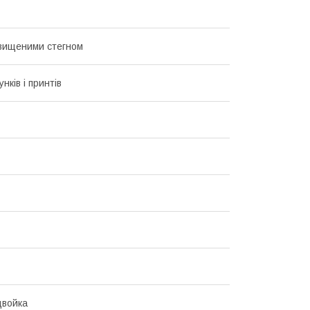
авищеними стегном
унків і принтів
двойка