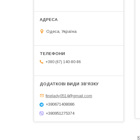
Одеса, Україна
+380 (67) 140-80-86
finelady0514@gmail.com
+380671408086
+380951275374
К