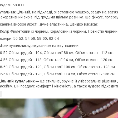
Модель 583ОТ
упальник цільний, на підкладі, зі вставною чашкою, ззаду на зав'я
екоративний виріз, під грудьми щільна резинка, що фіксує. попере
канина високої якості, дуже еластична, швидко висихає
 Колір Фіолетовий із чорним, Кораловий із чорним. Повністю чорний
озміри: 50-52, 54-56, 58-60, 62-64
ірки купальникаурахуванням натягу тканини
0-52 Об'єм грудей - 104, Об'єм талії 86 см, Об'єм стегон - 112 см.
4-56 Об'єм грудей - 112, Об'єм талії 94 см, Об'єм стегон - 120 см.
8-60 Об'єм грудей - 120, Об'єм талії 106 см, Об'єм стегон - 128 см.
2-64 Об'єм грудей - 128, Об'єм талії 114 см, Об'єм стегон - 136 см.
Цільний купальник
— це стильне, зручне й універсальне рішення д
асейну. Він поєднує комфорт і жіночність, а також чудово підходит