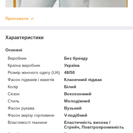
Приховати
Характеристики
Основні
Виробник
Без бренду
Країна виробник
Україна
Розмір жіночого одягу (UA)
48/50
Фасон піджаків і жакетів
Класичний піджак
Колір
Білий
Сезон
Всесезонний
Стиль
Молодіжний
Фасон рукава
Вузький
Фасон вирізу горловини
V-подібний
Властивості тканини
Еластичність висока /
Стрейч, Повітропроникність