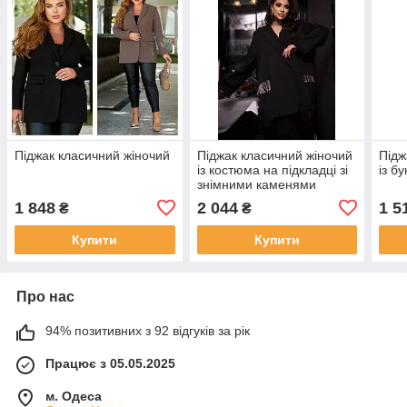
Піджак класичний жіночий
Піджак класичний жіночий
Підж
із костюма на підкладці зі
із б
знімними каменями
розміри батал
1 848
2 044
1 5
₴
₴
Купити
Купити
Про нас
94% позитивних з 92 відгуків за рік
Працює з 05.05.2025
м. Одеса