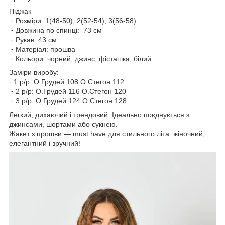
Піджак
⁃ Розміри: 1(48-50); 2(52-54); 3(56-58)
⁃ Довжина по спинці: 73 см
⁃ Рукав: 43 см
⁃ Матеріал: прошва
⁃ Кольори: чорний, джинс, фісташка, білий
Заміри виробу:
⁃ 1 р/р: О.Грудей 108 О.Стегон 112
⁃ 2 р/р: О.Грудей 116 О.Стегон 120
⁃ 3 р/р: О.Грудей 124 О.Стегон 128
Легкий, дихаючий і трендовий. Ідеально поєднується з
джинсами, шортами або сукнею.
Жакет з прошви — must have для стильного літа: жіночний,
елегантний і зручний!