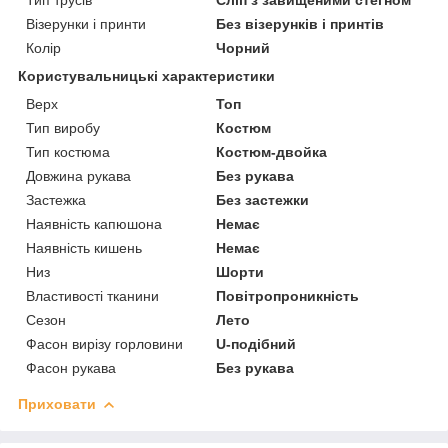
Візерунки і принти
Без візерунків і принтів
Колір
Чорний
Користувальницькі характеристики
Верх
Топ
Тип виробу
Костюм
Тип костюма
Костюм-двойка
Довжина рукава
Без рукава
Застежка
Без застежки
Наявність капюшона
Немає
Наявність кишень
Немає
Низ
Шорти
Властивості тканини
Повітропроникність
Сезон
Лето
Фасон вирізу горловини
U-подібний
Фасон рукава
Без рукава
Приховати