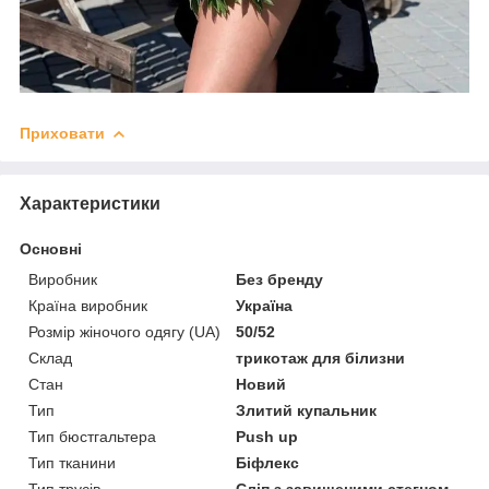
Приховати
Характеристики
Основні
Виробник
Без бренду
Країна виробник
Україна
Розмір жіночого одягу (UA)
50/52
Склад
трикотаж для білизни
Стан
Новий
Тип
Злитий купальник
Тип бюстгальтера
Push up
Тип тканини
Біфлекс
Тип трусів
Сліп з завищеними стегном