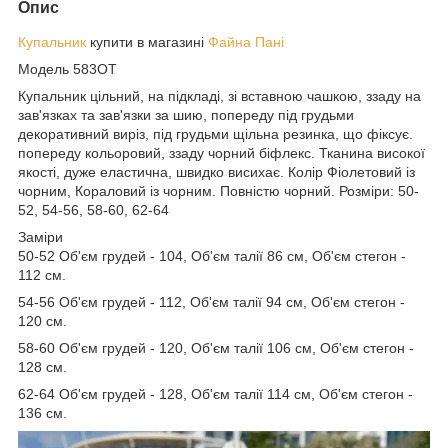
Опис
Купальник
купити в магазині
Файна Пані
Модель 583ОТ
Купальник цільний, на підкладі, зі вставною чашкою, ззаду на
зав'язках та зав'язки за шию, попереду під грудьми
декоративний виріз, під грудьми щільна резинка, що фіксує.
попереду кольоровий, ззаду чорний біфлекс. Тканина високої
якості, дуже еластична, швидко висихає. Колір Фіолетовий із
чорним, Кораловий із чорним. Повністю чорний. Розміри: 50-
52, 54-56, 58-60, 62-64
Заміри
50-52 Об'єм грудей - 104, Об'єм талії 86 см, Об'єм стегон -
112 см.
54-56 Об'єм грудей - 112, Об'єм талії 94 см, Об'єм стегон -
120 см.
58-60 Об'єм грудей - 120, Об'єм талії 106 см, Об'єм стегон -
128 см.
62-64 Об'єм грудей - 128, Об'єм талії 114 см, Об'єм стегон -
136 см.