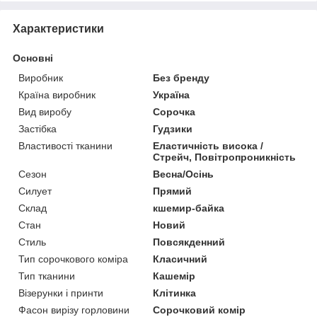
Характеристики
Основні
Виробник
Без бренду
Країна виробник
Україна
Вид виробу
Сорочка
Застібка
Гудзики
Властивості тканини
Еластичність висока /
Стрейч, Повітропроникність
Сезон
Весна/Осінь
Силует
Прямий
Склад
кшемир-байка
Стан
Новий
Стиль
Повсякденний
Тип сорочкового коміра
Класичний
Тип тканини
Кашемір
Візерунки і принти
Клітинка
Фасон вирізу горловини
Сорочковий комір