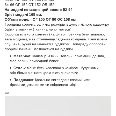
64-66 ОГ 152 ОТ 152 ОБ 152
На моделі показано цей розмір 52-54
Зріст моделі 169 см.
Oб’єми моделі ОГ 105 ОТ 80 ОС 108 см.
Трендова сорочка великих розмірів із дуже якісного кашеміру
байки в клітинку (тканина не тягнеться).
Сорочка вільного силуету (на фігурі повинна бути вільною,
така модель), має стояче-відкладений комірець. Лінія плеча
спущена, рукав на манжеті з гудзиком. Попереду оброблені
прорізні кишені. Застібається на гудзики.
Матеріал
: кашемір м’який, теплий, приємний до тіла,
має легкий природний блиск.
Стиль
: може бути класична з коміром і ґудзиками,
або більш вільного крою в стилі oversize.
Поєднання
: ідеально виглядає з класичними
брюками, джинсами чи спідницею-міді.