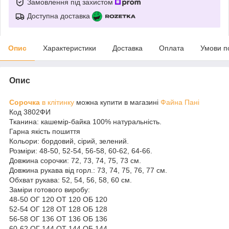
Замовлення під захистом
Доступна доставка
Опис
Характеристики
Доставка
Оплата
Умови п
Опис
Сорочка
в клітинку
можна купити в магазині
Файна Пані
Код 3802ФИ
Тканина: кашемір-байка 100% натуральність.
Гарна якість пошиття
Кольори: бордовий, сірий, зелений.
Розміри: 48-50, 52-54, 56-58, 60-62, 64-66.
Довжина сорочки: 72, 73, 74, 75, 73 см.
Довжина рукава від горл.: 73, 74, 75, 76, 77 см.
Обхват рукава: 52, 54, 56, 58, 60 см.
Заміри готового виробу:
48-50 ОГ 120 ОТ 120 ОБ 120
52-54 ОГ 128 ОТ 128 ОБ 128
56-58 ОГ 136 ОТ 136 ОБ 136
60-62 ОГ 144 ОТ 144 ОБ 144