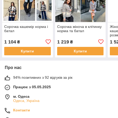
Сорочка кашемір норма і
Сорочка жіноча в клітинку
Жіно
батал
норма та батал
каше
розм
1 104
1 219
1 5
₴
₴
Купити
Купити
Про нас
94% позитивних з 92 відгуків за рік
Працює з 05.05.2025
м. Одеса
Одеса, Україна
Контакти