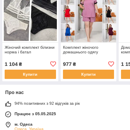
Жіночий комплект білизни
Комплект жіночого
Дома
норма і батал
домашнього одягу
комп
1 104
977
1 1
₴
₴
Купити
Купити
Про нас
94% позитивних з 92 відгуків за рік
Працює з 05.05.2025
м. Одеса
Одеса, Україна