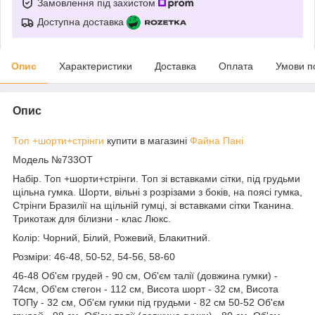
Замовлення під захистом
Доступна доставка
Опис
Характеристики
Доставка
Оплата
Умови п
Опис
Топ +шорти+стрінги
купити в магазині
Файна Пані
Модель №733ОТ
Набір. Топ +шорти+стрінги. Топ зі вставками сітки, під грудьми
щільна гумка. Шорти, вільні з розрізами з боків, на поясі гумка,
Стрінги Бразилії на щільній гумці, зі вставками сітки Тканина.
Трикотаж для білизни - клас Люкс.
Колір: Чорний, Білий, Рожевий, Блакитний.
Розміри: 46-48, 50-52, 54-56, 58-60
46-48 Об'єм грудей - 90 см, Об'єм талії (довжина гумки) -
74см, Об'єм стегон - 112 см, Висота шорт - 32 см, Висота
ТОПу - 32 см, Об'єм гумки під грудьми - 82 см 50-52 Об'єм