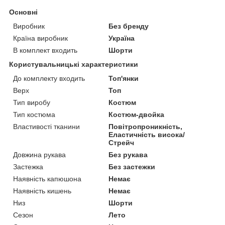
Основні
Виробник
Без бренду
Країна виробник
Україна
В комплект входить
Шорти
Користувальницькі характеристики
До комплекту входить
Топ'янки
Верх
Топ
Тип виробу
Костюм
Тип костюма
Костюм-двойка
Властивості тканини
Повітропроникність,
Еластичність висока/
Стрейч
Довжина рукава
Без рукава
Застежка
Без застежки
Наявність капюшона
Немає
Наявність кишень
Немає
Низ
Шорти
Сезон
Лето