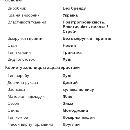
Виробник
Без бренду
Країна виробник
Україна
Властивості тканини
Повітропроникність,
Еластичність висока /
Стрейч
Візерунки і принти
Без візерунків і принтів
Стан
Новий
Тип тканини
Тринитка
Вид толстовок
Худі
Користувальницькі характеристики
Тип виробу
Худі
Довжина рукава
Довгий
Застежка
куліска по низу
Матеріал підкладки
Фліс
Сезон
Зима
Стиль
Молодіжний
Тип коміра
Комір-капюшон
Фасон вирізу горловини
Круглий