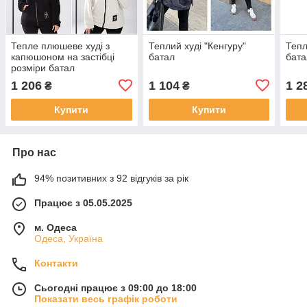
Тепле плюшеве худі з
Теплий худі "Кенгуру"
Тепл
капюшоном на застібці
батал
бата
розміри батал
1 206
1 104
1 2
₴
₴
Купити
Купити
Про нас
94% позитивних з 92 відгуків за рік
Працює з 05.05.2025
м. Одеса
Одеса, Україна
Контакти
Сьогодні працює з 09:00 до 18:00
Показати весь графік роботи