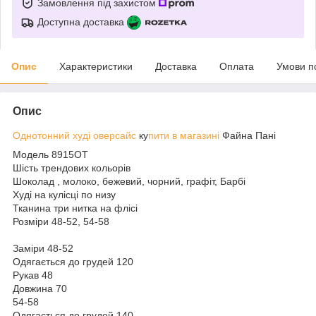
Замовлення під захистом
Доступна доставка
Опис
Характеристики
Доставка
Оплата
Умови п
Опис
Однотонний худі оверсайс
ку
пити в магазині
Файна Пані
Модель 8915ОТ
Шість трендових кольорів
Шоколад , молоко, бежевий, чорний, графіт, Барбі
Худі на кулісці по низу
Тканина три нитка на флісі
Розміри 48-52, 54-58
Заміри 48-52
Одягається до грудей 120
Рукав 48
Довжина 70
54-58
Одягається до грудей 140