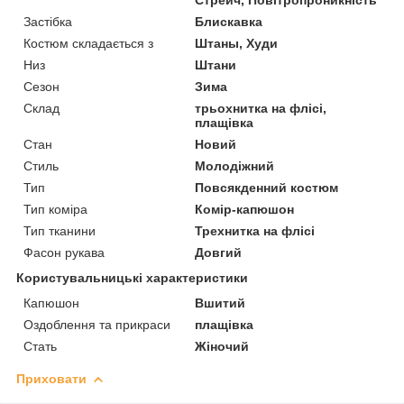
Застібка
Блискавка
Костюм складається з
Штаны, Худи
Низ
Штани
Сезон
Зима
Склад
трьохнитка на флісі,
плащівка
Стан
Новий
Стиль
Молодіжний
Тип
Повсякденний костюм
Тип коміра
Комір-капюшон
Тип тканини
Трехнитка на флісі
Фасон рукава
Довгий
Користувальницькі характеристики
Капюшон
Вшитий
Оздоблення та прикраси
плащівка
Стать
Жіночий
Приховати