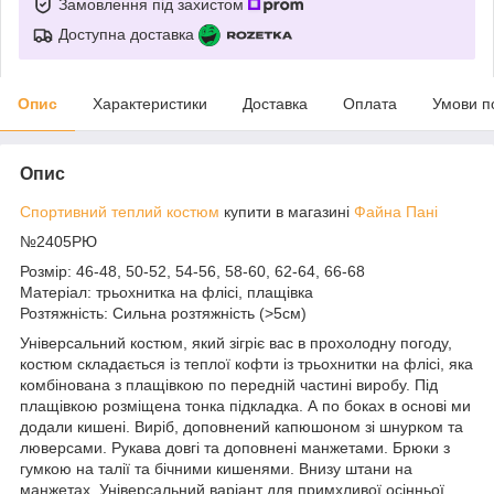
Замовлення під захистом
Доступна доставка
Опис
Характеристики
Доставка
Оплата
Умови п
Опис
Спортивний теплий костюм
купити в магазині
Файна Пані
№2405РЮ
Розмір: 46-48, 50-52, 54-56, 58-60, 62-64, 66-68
Матеріал: трьохнитка на флісі, плащівка
Розтяжність: Сильна розтяжність (>5см)
Універсальний костюм, який зігріє вас в прохолодну погоду,
костюм складається із теплої кофти із трьохнитки на флісі, яка
комбінована з плащівкою по передній частині виробу. Під
плащівкою розміщена тонка підкладка. А по боках в основі ми
додали кишені. Виріб, доповнений капюшоном зі шнурком та
люверсами. Рукава довгі та доповнені манжетами. Брюки з
гумкою на талії та бічними кишенями. Внизу штани на
манжетах. Універсальний варіант для примхливої осінньої