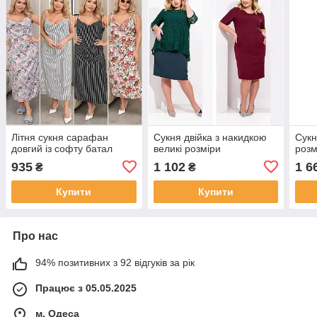
Літня сукня сарафан
Сукня двійка з накидкою
Сукн
довгий із софту батал
великі розміри
розм
935
1 102
1 6
₴
₴
Купити
Купити
Про нас
94% позитивних з 92 відгуків за рік
Працює з 05.05.2025
м. Одеса