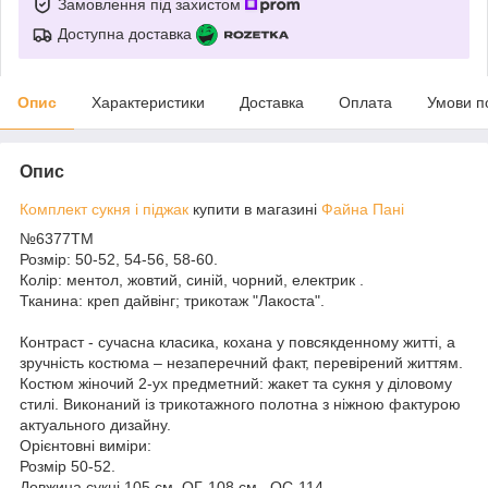
Замовлення під захистом
Доступна доставка
Опис
Характеристики
Доставка
Оплата
Умови п
Опис
Комплект сукня і піджак
купити в магазині
Файна Пані
№6377ТМ
Розмір: 50-52, 54-56, 58-60.
Колір: ментол, жовтий, синій, чорний, електрик .
Тканина: креп дайвінг; трикотаж "Лакоста".
Контраст - сучасна класика, кохана у повсякденному житті, а
зручність костюма – незаперечний факт, перевірений життям.
Костюм жіночий 2-ух предметний: жакет та сукня у діловому
стилі. Виконаний із трикотажного полотна з ніжною фактурою
актуального дизайну.
Орієнтовні виміри:
Розмір 50-52.
Довжина сукні 105 см, ОГ-108 см., ОС-114