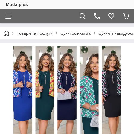
Moda-plus
Товари та послуги
Сукні осін-зима
Сукня з накидкою