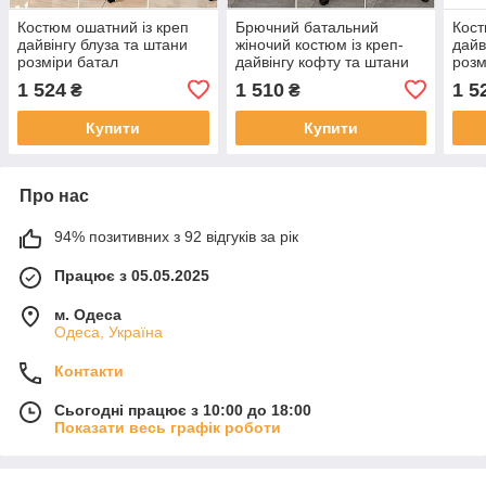
Костюм ошатний із креп
Брючний батальний
Кост
дайвінгу блуза та штани
жіночий костюм із креп-
дайв
розміри батал
дайвінгу кофту та штани
розм
розміри батал
1 524
1 510
1 5
₴
₴
Купити
Купити
Про нас
94% позитивних з 92 відгуків за рік
Працює з 05.05.2025
м. Одеса
Одеса, Україна
Контакти
Сьогодні працює з 10:00 до 18:00
Показати весь графік роботи