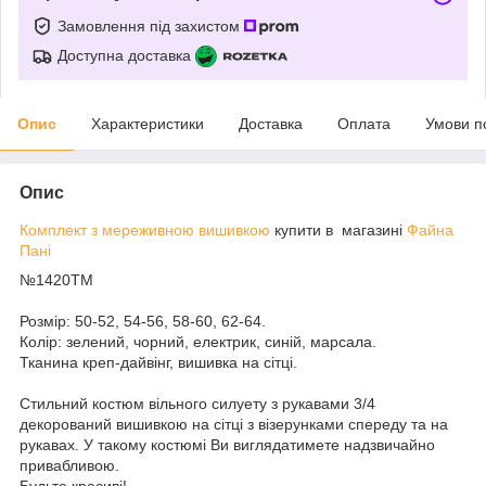
Замовлення під захистом
Доступна доставка
Опис
Характеристики
Доставка
Оплата
Умови п
Опис
Комплект з мереживною вишивкою
купити в магазині
Файна
Пані
№1420ТМ
Розмір: 50-52, 54-56, 58-60, 62-64.
Колір: зелений, чорний, електрик, синій, марсала.
Тканина креп-дайвінг, вишивка на сітці.
Стильний костюм вільного силуету з рукавами 3/4
декорований вишивкою на сітці з візерунками спереду та на
рукавах. У такому костюмі Ви виглядатимете надзвичайно
привабливою.
Будьте красиві!