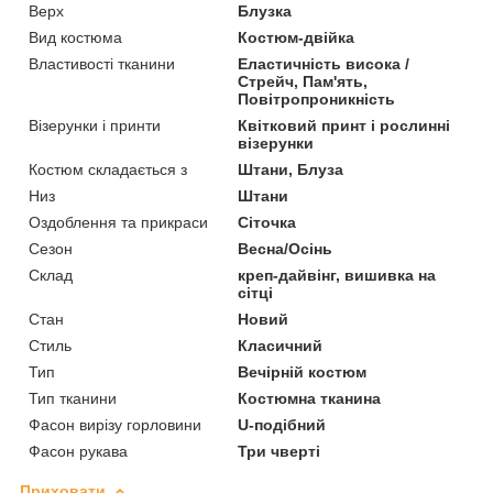
Верх
Блузка
Вид костюма
Костюм-двійка
Властивості тканини
Еластичність висока /
Стрейч, Пам'ять,
Повітропроникність
Візерунки і принти
Квітковий принт і рослинні
візерунки
Костюм складається з
Штани, Блуза
Низ
Штани
Оздоблення та прикраси
Сіточка
Сезон
Весна/Осінь
Склад
креп-дайвінг, вишивка на
сітці
Стан
Новий
Стиль
Класичний
Тип
Вечірній костюм
Тип тканини
Костюмна тканина
Фасон вирізу горловини
U-подібний
Фасон рукава
Три чверті
Приховати