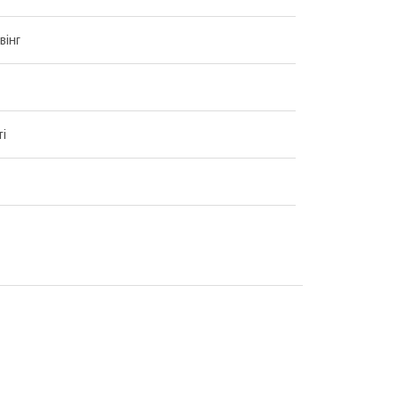
вінг
ті