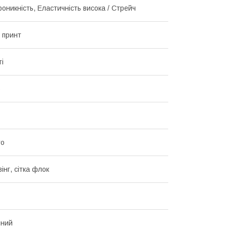
оникність, Еластичність висока / Стрейч
й принт
ті
о
то
інг, сітка флок
чний