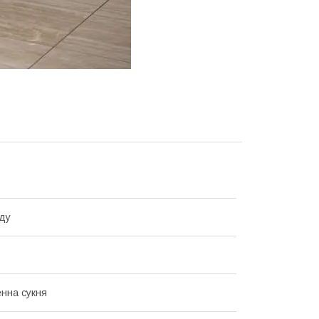
ду
нна сукня