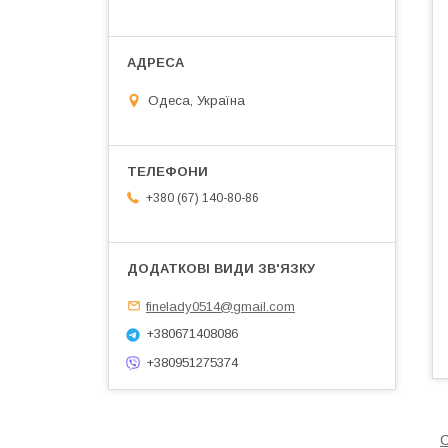
Одеса, Україна
+380 (67) 140-80-86
finelady0514@gmail.com
+380671408086
+380951275374
С