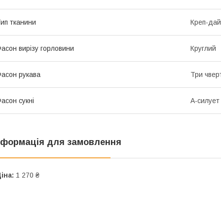
ип тканини
Креп-дай
асон вирізу горловини
Круглий
асон рукава
Три чвер
асон сукні
А-силует
нформація для замовлення
іна:
1 270 ₴