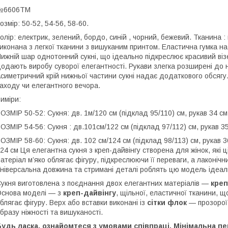
№6606ТМ
озмір: 50-52, 54-56, 58-60.
олір: електрик, зелений, бордо, синій , чорний, бежевий. Тканина : 
иконана з легкої тканини з вишуканим принтом. Еластична гумка на 
ижній шар однотонний сукні, що ідеально підкреслює красивий візе
одають виробу суворої елегантності. Рукави злегка розширені до ни
симетричний крій нижньої частини сукні надає додаткового обсягу.
аходу чи елегантного вечора.
иміри:
ОЗМІР 50-52: Сукня: дв. 1м/120 см (підклад 95/110) см, рукав 34 см
ОЗМІР 54-56: Сукня : дв.101см/122 см (підклад 97/112) см, рукав 35
ОЗМІР 58-60: Сукня: дв. 102 см/124 см (підклад 98/113) см, рукав 3
24 см Ця елегантна сукня з креп-дайвінгу створена для жінок, які 
атеріал м’яко облягає фігуру, підкреслюючи її переваги, а лаконіч
ніверсальна довжина та стримані деталі роблять цю модель ідеаль
укня виготовлена з поєднання двох елегантних матеріалів —
креп
снова моделі — з
креп-дайвінгу
, щільної, еластичної тканини, 
блягає фігуру. Верх або вставки виконані із
сітки флок
— прозорої 
бразу ніжності та вишуканості.
удь ласка, ознайомтеся з умовами співпраці. Мінімальна п