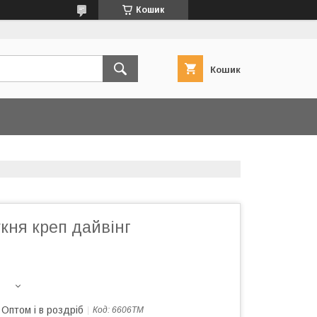
Кошик
Кошик
кня креп дайвінг
Оптом і в роздріб
Код:
6606ТМ