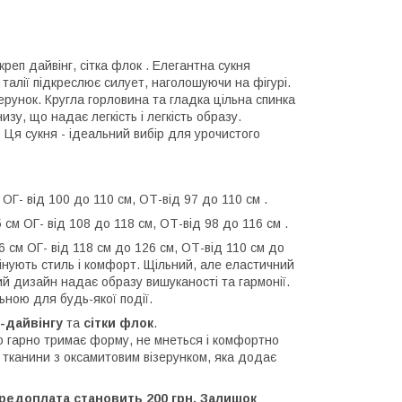
креп дайвінг, сітка флок . Елегантна сукня
талії підкреслює силует, наголошуючи на фігурі.
рунок. Кругла горловина та гладка цільна спинка
зу, що надає легкість і легкість образу.
 Ця сукня - ідеальний вибір для урочистого
 ОГ- від 100 до 110 см, ОТ-від 97 до 110 см .
 см ОГ- від 108 до 118 см, ОТ-від 98 до 116 см .
6 см ОГ- від 118 см до 126 см, ОТ-від 110 см до
цінують стиль і комфорт. Щільний, але еластичний
ний дизайн надає образу вишуканості та гармонії.
ною для будь-якої події.
-дайвінгу
та
сітки флок
.
що гарно тримає форму, не мнеться і комфортно
тканини з оксамитовим візерунком, яка додає
ередоплата становить 200 грн. Залишок