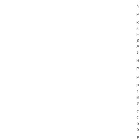
Р
К
в
Н
д
А
з
В
Р
Р
Р
1
м
У
С
О
о
о
Б