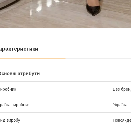
арактеристики
Основні атрибути
иробник
Без брен
раїна виробник
Україна
ид виробу
Повсякде