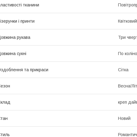
ластивості тканини
Повітропр
ізерунки і принти
Квіткови
овжина рукава
Три чвер
овжина сукні
По колін
здоблення та прикраси
Сітка
Сезон
Весна/Лі
Склад
креп дайв
Стан
Новий
тиль
Романти