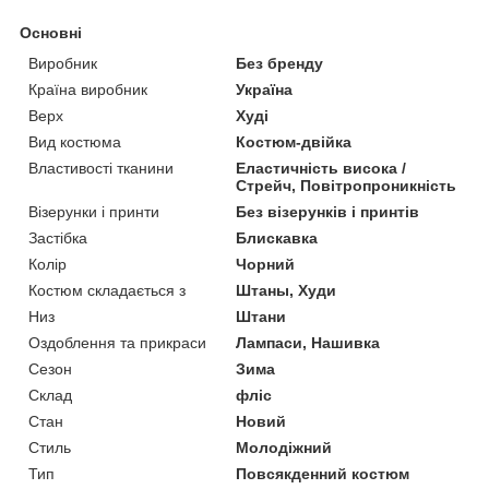
Основні
Виробник
Без бренду
Країна виробник
Україна
Верх
Худі
Вид костюма
Костюм-двійка
Властивості тканини
Еластичність висока /
Стрейч, Повітропроникність
Візерунки і принти
Без візерунків і принтів
Застібка
Блискавка
Колір
Чорний
Костюм складається з
Штаны, Худи
Низ
Штани
Оздоблення та прикраси
Лампаси, Нашивка
Сезон
Зима
Склад
фліс
Стан
Новий
Стиль
Молодіжний
Тип
Повсякденний костюм