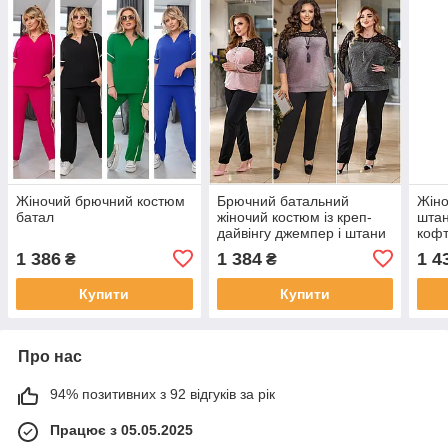
Жіночий брючний костюм
Брючний батальний
Жіно
батал
жіночий костюм із креп-
штан
дайвінгу джемпер і штани
кофт
розміри батал
1 386
1 384
1 4
₴
₴
Купити
Купити
Про нас
94% позитивних з 92 відгуків за рік
Працює з 05.05.2025