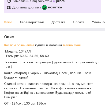
Замовлення під захистом
Доступна доставка
Опис
Характеристики
Доставка
Оплата
Умови п
Опис
Костюм осінь -зима
купити в магазині
Файна Пані
Модель: 1347АЛ
Розміри: 50-52,54-56, 58-60
Тканина: фліс - якість преміум ( дуже теплий та приємний до
тіла )
Колір: смарагд + чорний , шоколад + беж , чорний + беж ,
Бордо + чорний
Стильні штани, висока посадка, на резинці, внизу манжет,
кармани . На штанах лампас. На кофті стильна нашивка.
Кофта на змійці та з капюшоном Будь завжди стильною!
Виміри :
ОГ - 124см , 130 см, 136см