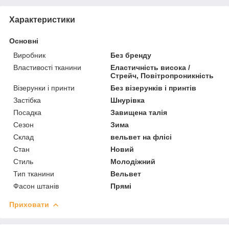
Характеристики
Основні
Виробник
Без бренду
Властивості тканини
Еластичність висока /
Стрейч, Повітропроникність
Візерунки і принти
Без візерунків і принтів
Застібка
Шнурівка
Посадка
Завищена талія
Сезон
Зима
Склад
вельвет на флісі
Стан
Новий
Стиль
Молодіжний
Тип тканини
Вельвет
Фасон штанів
Прямі
Приховати