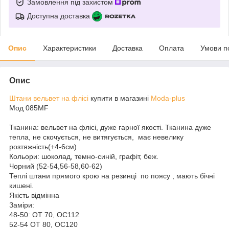
Замовлення під захистом
Доступна доставка
Опис
Характеристики
Доставка
Оплата
Умови п
Опис
Штани вельвет на флісі
купити в магазині
Moda-plus
Мод 085MF
Тканина: вельвет на флісі, дуже гарної якості. Тканина дуже
тепла, не скочується, не витягується, має невелику
розтяжність(+4-6см)
Кольори: шоколад, темно-синій, графіт, беж.
Чорний (52-54,56-58,60-62)
Теплі штани прямого крою на резинці по поясу , мають бічні
кишені.
Якість відмінна
Заміри:
48-50: ОТ 70, ОС112
52-54 ОТ 80, ОС120