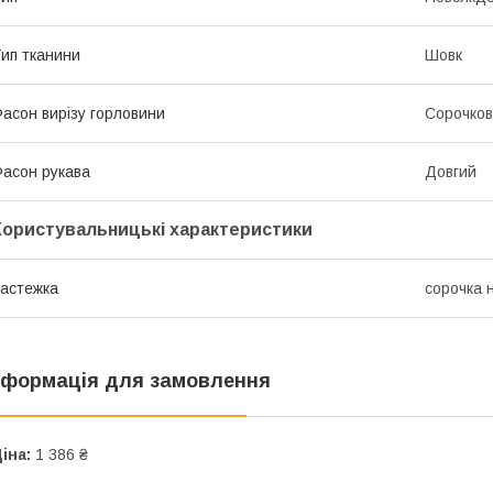
ип тканини
Шовк
асон вирізу горловини
Сорочков
асон рукава
Довгий
Користувальницькі характеристики
астежка
сорочка 
нформація для замовлення
іна:
1 386 ₴