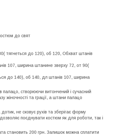
костюм до свят
80( тягнеться до 120), об 120, Обхват штанів
анів 107, ширина штанине зверху 72, от 90(
ься до 140), об 140, дл штанів 107, ширина
в палацо, створюючи витончений і сучасний
у жіночності та грації, а штани палацо
дотик, не сковує рухів та зберігає форму
 дозволяє поєднувати костюм як для роботи, так і
ата становить 200 грн. Залишок можна сплатити