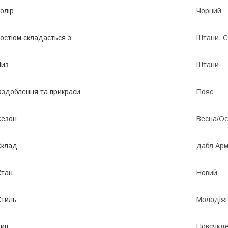
олір
Чорний
остюм складається з
Штани, С
Низ
Штани
здоблення та прикраси
Пояс
Сезон
Весна/Ос
Склад
дабл Арм
Стан
Новий
тиль
Молодіж
ип
Повсякд