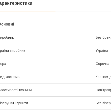
арактеристики
Основні
иробник
Без брен
раїна виробник
Україна
ерх
Сорочка
ид костюма
Костюм-д
ластивості тканини
Повітропр
ізерунки і принти
Без візер