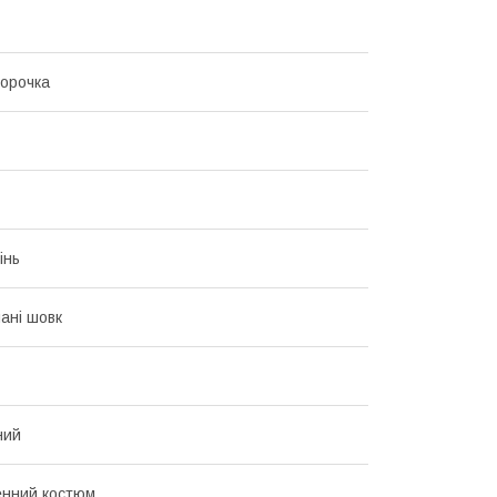
орочка
інь
ані шовк
ний
енний костюм