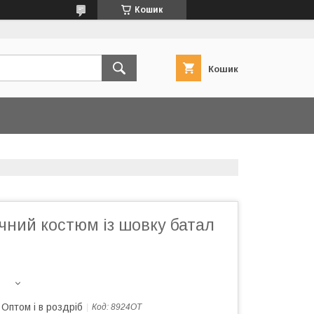
Кошик
Кошик
чний костюм із шовку батал
Оптом і в роздріб
Код:
8924ОТ