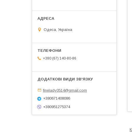
Одеса, Україна
+380 (67) 140-80-86
finelady0514@gmail.com
+380671408086
+380951275374
К